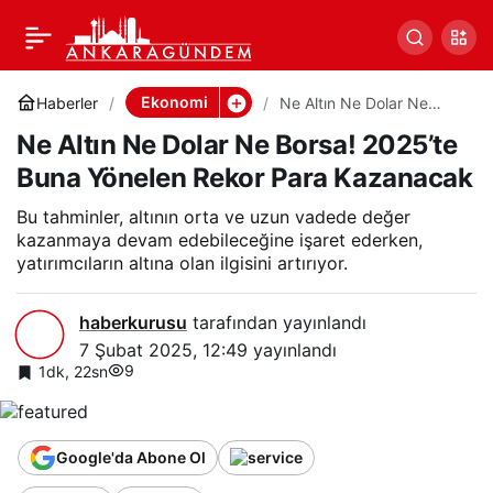
Ne Altın Ne Dolar Ne
Paylaş
Borsa! 2025’te Buna
Ekonomi
Haberler
Ne Altın Ne Dolar Ne
Borsa! 2025’te Buna
Ne Altın Ne Dolar Ne Borsa! 2025’te
Yönelen Rekor Para
Yönelen Rekor Para
Kazanacak
Buna Yönelen Rekor Para Kazanacak
Kazanacak
Bu tahminler, altının orta ve uzun vadede değer
kazanmaya devam edebileceğine işaret ederken,
yatırımcıların altına olan ilgisini artırıyor.
haberkurusu
tarafından yayınlandı
7 Şubat 2025, 12:49
yayınlandı
9
1dk, 22sn
Google'da Abone Ol