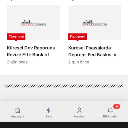
Grubu Harekete Geçti!
Ekonomi
Ekonomi
Küresel Dev Raporunu
Küresel Piyasalarda
Revize Etti: Bank of
Deprem: Fed Baskısı ve
America’dan Türkiye
Barış Rüzgarları Altını
2 gün önce
2 gün önce
İçin İyimser Analiz!
Çakıttı!
0
Anasayfa
Akış
Hesabım
Bildirimler