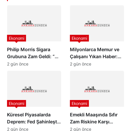
Ekonomi
Ekonomi
Philip Morris Sigara
Milyonlarca Memur ve
Grubuna Zam Geldi: “En
Çalışanı Yıkan Haber:
Pahalı Sigara 140 TL
Zam Oranlarında
2 gün önce
2 gün önce
Oldu”
Beklenmedik Gelişme!
Ekonomi
Ekonomi
Küresel Piyasalarda
Emekli Maaşında Sıfır
Deprem: Fed Şahinleşti,
Zam Riskine Karşı
Değerli Metaller Çakıldı!
Formül: Ak Parti Meclis
2 gün önce
2 gün önce