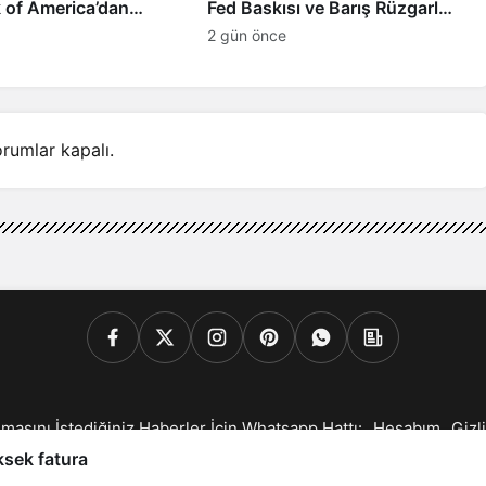
k of America’dan
Fed Baskısı ve Barış Rüzgarları
in İyimser Analiz!
Altını Çakıttı!
2 gün önce
rumlar kapalı.
lmasını İstediğiniz Haberler İçin Whatsapp Hattı:
Hesabım
Gizli
© Telif Hakkı 2026, Tüm Hakları Saklıdır
ksek fatura