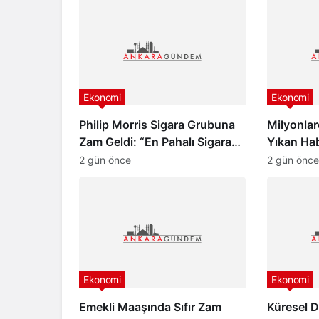
Ekonomi
Ekonomi
Philip Morris Sigara Grubuna
Milyonlar
Zam Geldi: “En Pahalı Sigara
Yıkan Ha
140 TL Oldu”
Beklenme
2 gün önce
2 gün önce
Ekonomi
Ekonomi
Emekli Maaşında Sıfır Zam
Küresel 