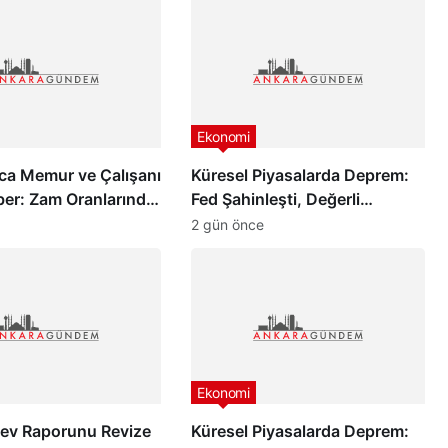
Ekonomi
ca Memur ve Çalışanı
Küresel Piyasalarda Deprem:
ber: Zam Oranlarında
Fed Şahinleşti, Değerli
dik Gelişme!
Metaller Çakıldı!
2 gün önce
Ekonomi
Dev Raporunu Revize
Küresel Piyasalarda Deprem: