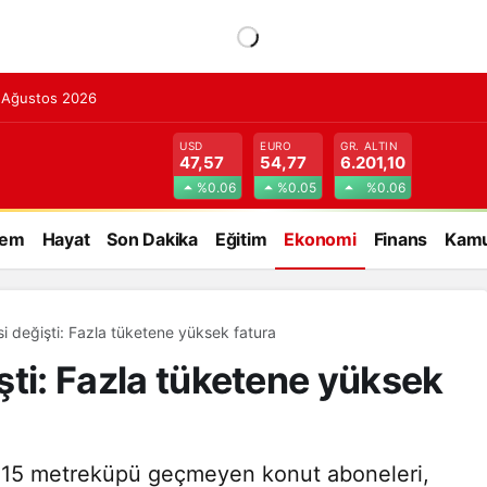
7 Ağustos 2026
USD
EURO
GR. ALTIN
47,57
54,77
6.201,10
%0.06
%0.05
%0.06
dem
Hayat
Son Dakika
Eğitim
Ekonomi
Finans
Kamu
esi değişti: Fazla tüketene yüksek fatura
işti: Fazla tüketene yüksek
imi 15 metreküpü geçmeyen konut aboneleri,