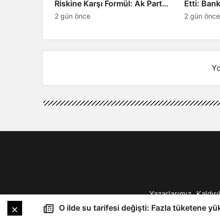
Riskine Karşı Formül: Ak Parti
Etti: Ban
Meclis Grubu Harekete Geçti!
Türkiye İç
2 gün önce
2 gün önce
Yo
Yazarlarımız
Kaldırı
O ilde su tarifesi değişti: Fazla tüketene yü