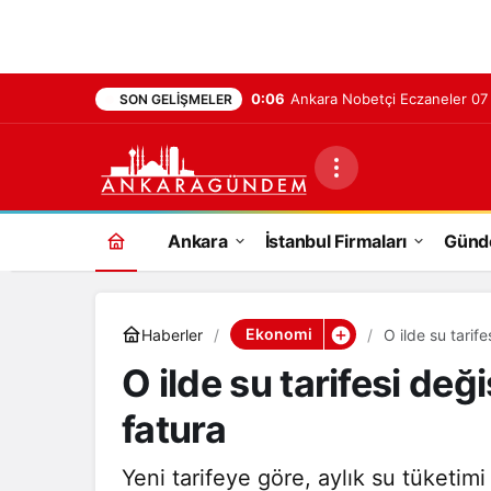
0:06
Ankara Nobetçi Eczaneler 0
SON GELIŞMELER
Ankara
İstanbul Firmaları
Gün
Ekonomi
Haberler
O ilde su tarif
O ilde su tarifesi değ
fatura
Yeni tarifeye göre, aylık su tüket