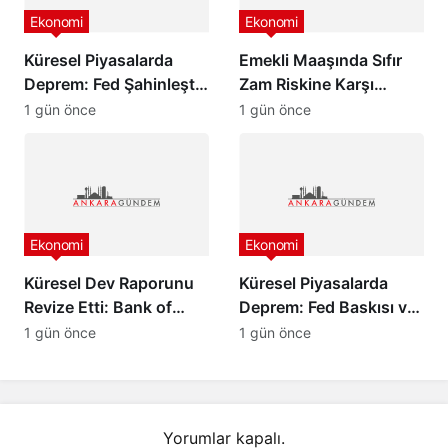
Ekonomi
Ekonomi
Küresel Piyasalarda
Emekli Maaşında Sıfır
Deprem: Fed Şahinleşti,
Zam Riskine Karşı
Değerli Metaller Çakıldı!
Formül: Ak Parti Meclis
1 gün önce
1 gün önce
Grubu Harekete Geçti!
Ekonomi
Ekonomi
Küresel Dev Raporunu
Küresel Piyasalarda
Revize Etti: Bank of
Deprem: Fed Baskısı ve
America’dan Türkiye
Barış Rüzgarları Altını
1 gün önce
1 gün önce
İçin İyimser Analiz!
Çakıttı!
Yorumlar kapalı.