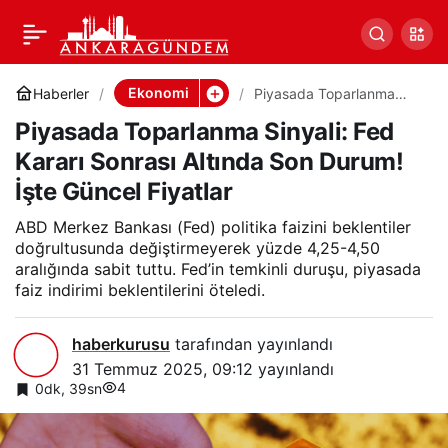
Piyasada Toparlanma
0
Paylaş
Sinyali: Fed Kararı
Ekonomi
Haberler
Piyasada Toparlanma
Sinyali: Fed Kararı Sonrası
Piyasada Toparlanma Sinyali: Fed
Altında Son Durum! İşte
Sonrası Altında Son
Güncel Fiyatlar
Kararı Sonrası Altında Son Durum!
İşte Güncel Fiyatlar
Durum! İşte Güncel
ABD Merkez Bankası (Fed) politika faizini beklentiler
Fiyatlar
doğrultusunda değiştirmeyerek yüzde 4,25-4,50
aralığında sabit tuttu. Fed’in temkinli duruşu, piyasada
faiz indirimi beklentilerini öteledi.
haberkurusu
tarafından yayınlandı
31 Temmuz 2025, 09:12
yayınlandı
4
0dk, 39sn