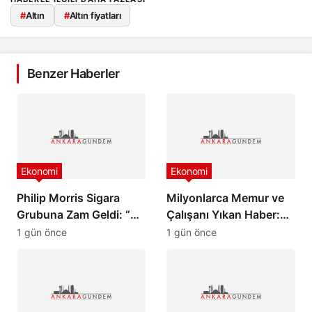
#
Altın
#
Altın fiyatları
Benzer Haberler
Ekonomi
Ekonomi
Philip Morris Sigara
Milyonlarca Memur ve
Grubuna Zam Geldi: “En
Çalışanı Yıkan Haber:
Pahalı Sigara 140 TL
Zam Oranlarında
1 gün önce
1 gün önce
Oldu”
Beklenmedik Gelişme!