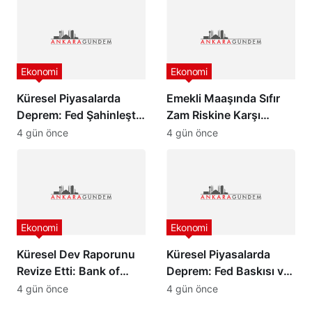
Ekonomi
Ekonomi
Küresel Piyasalarda
Emekli Maaşında Sıfır
Deprem: Fed Şahinleşti,
Zam Riskine Karşı
Değerli Metaller Çakıldı!
Formül: Ak Parti Meclis
4 gün önce
4 gün önce
Grubu Harekete Geçti!
Ekonomi
Ekonomi
Küresel Dev Raporunu
Küresel Piyasalarda
Revize Etti: Bank of
Deprem: Fed Baskısı ve
America’dan Türkiye
Barış Rüzgarları Altını
4 gün önce
4 gün önce
İçin İyimser Analiz!
Çakıttı!