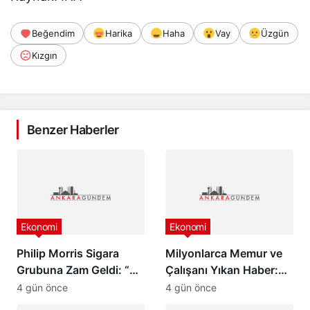
Beğendim
Harika
Haha
Vay
Üzgün
Kızgın
Benzer Haberler
Ekonomi
Ekonomi
Philip Morris Sigara
Milyonlarca Memur ve
Grubuna Zam Geldi: “En
Çalışanı Yıkan Haber:
Pahalı Sigara 140 TL
Zam Oranlarında
4 gün önce
4 gün önce
Oldu”
Beklenmedik Gelişme!