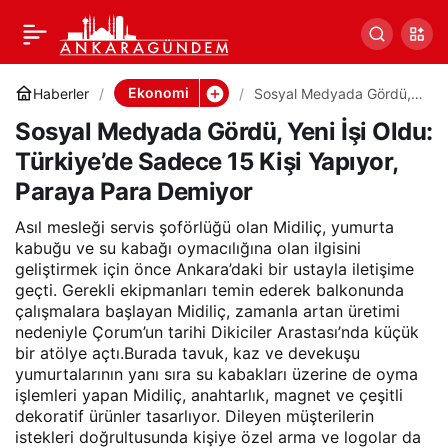
Sosyal Medyada Gördü,
0
Paylaş
Yeni İşi Oldu: Türkiye’de
Ekonomi
Haberler
Sosyal Medyada Gördü,
Yeni İşi Oldu: Türkiye’de
Sosyal Medyada Gördü, Yeni İşi Oldu:
Sadece 15 Kişi Yapıyor,
Sadece 15 Kişi Yapıyor,
Paraya Para Demiyor
Türkiye’de Sadece 15 Kişi Yapıyor,
Paraya Para Demiyor
Paraya Para Demiyor
Asıl mesleği servis şoförlüğü olan Midiliç, yumurta
kabuğu ve su kabağı oymacılığına olan ilgisini
geliştirmek için önce Ankara’daki bir ustayla iletişime
geçti. Gerekli ekipmanları temin ederek balkonunda
çalışmalara başlayan Midiliç, zamanla artan üretimi
nedeniyle Çorum’un tarihi Dikiciler Arastası’nda küçük
bir atölye açtı.Burada tavuk, kaz ve devekuşu
yumurtalarının yanı sıra su kabakları üzerine de oyma
işlemleri yapan Midiliç, anahtarlık, magnet ve çeşitli
dekoratif ürünler tasarlıyor. Dileyen müşterilerin
istekleri doğrultusunda kişiye özel arma ve logolar da