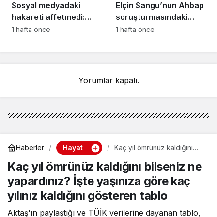
Sosyal medyadaki
Elçin Sangu’nun Ahbap
hakareti affetmedi:
soruşturmasındaki
Meltem Cumbul’dan 30
ifadesi ortaya çıktı: “İyi
1 hafta önce
1 hafta önce
bin liralık tazminat
niyetimiz kullanıldı”
davası!
Yorumlar kapalı.
Hayat
Haberler
Kaç yıl ömrünüz kaldığını
bilseniz ne yapardınız? İşte
Kaç yıl ömrünüz kaldığını bilseniz ne
yaşınıza göre kaç yılınız
kaldığını gösteren tablo
yapardınız? İşte yaşınıza göre kaç
yılınız kaldığını gösteren tablo
Aktaş'ın paylaştığı ve TÜİK verilerine dayanan tablo,