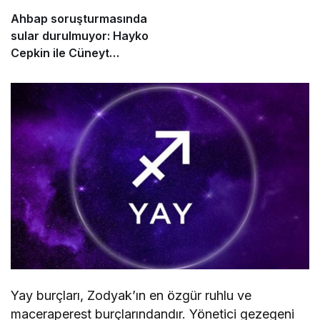
Ahbap soruşturmasında
sular durulmuyor: Hayko
Cepkin ile Cüneyt
Özdemir birbirine girdi
Yay burçları, Zodyak’ın en özgür ruhlu ve
maceraperest burçlarındandır. Yönetici gezegeni