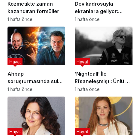
Kozmetikte zaman
Dev kadrosuyla
kazandıran formüller
ekranlara geliyor:
Tuzlu Kahve dizisi
1 hafta önce
1 hafta önce
yıldızları buluşturdu!
Hayat
Hayat
Ahbap
‘Nightcall’ İle
soruşturmasında sular
Efsaneleşmişti: Ünlü DJ
durulmuyor: Hayko
Kavinsky Paris’te ölü
1 hafta önce
1 hafta önce
Cepkin ile Cüneyt
bulundu
Özdemir birbirine girdi
Hayat
Hayat