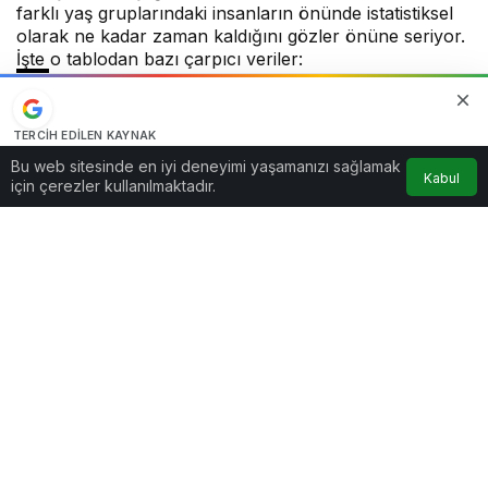
farklı yaş gruplarındaki insanların önünde istatistiksel
olarak ne kadar zaman kaldığını gözler önüne seriyor.
İşte o tablodan bazı çarpıcı veriler:
haberkurusu
tarafından yayınlandı
TERCIH EDILEN KAYNAK
1 Ağustos 2025, 11:20
yayınlandı
Google'da bizi öne çıkarın
8
0dk, 57sn
Bu web sitesinde en iyi deneyimi yaşamanızı sağlamak
Kabul
Kaynağı Ekle
için çerezler kullanılmaktadır.