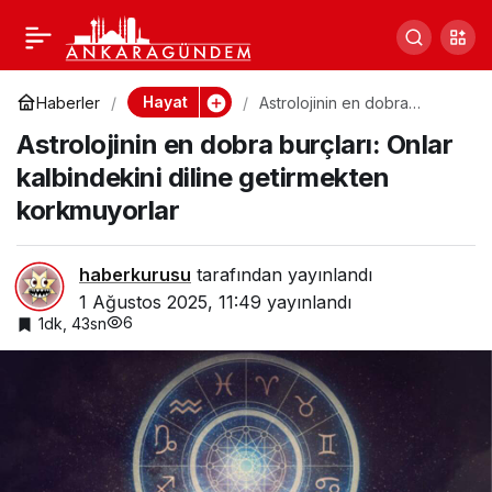
Kaç yıl ömrünüz
0
Paylaş
kaldığını bilseniz ne
Hayat
Haberler
Astrolojinin en dobra
burçları: Onlar kalbindekini
Astrolojinin en dobra burçları: Onlar
diline getirmekten
yapardınız? İşte yaşınıza
korkmuyorlar
kalbindekini diline getirmekten
korkmuyorlar
göre kaç yılınız kaldığını
gösteren tablo
haberkurusu
tarafından yayınlandı
1 Ağustos 2025, 11:49
yayınlandı
6
1dk, 43sn