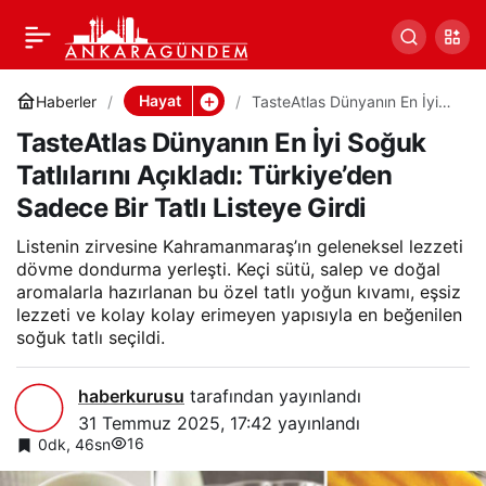
TasteAtlas Dünyanın En
0
Paylaş
İyi Soğuk Tatlılarını
Hayat
Haberler
TasteAtlas Dünyanın En İyi
Soğuk Tatlılarını Açıkladı:
TasteAtlas Dünyanın En İyi Soğuk
Türkiye’den Sadece Bir Tatlı
Açıkladı: Türkiye’den
Listeye Girdi
Tatlılarını Açıkladı: Türkiye’den
Sadece Bir Tatlı Listeye Girdi
Sadece Bir Tatlı Listeye
Listenin zirvesine Kahramanmaraş’ın geleneksel lezzeti
Girdi
dövme dondurma yerleşti. Keçi sütü, salep ve doğal
aromalarla hazırlanan bu özel tatlı yoğun kıvamı, eşsiz
lezzeti ve kolay kolay erimeyen yapısıyla en beğenilen
soğuk tatlı seçildi.
haberkurusu
tarafından yayınlandı
31 Temmuz 2025, 17:42
yayınlandı
16
0dk, 46sn