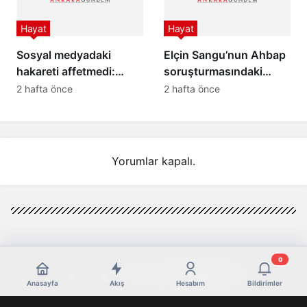
Hayat
Hayat
Sosyal medyadaki
Elçin Sangu’nun Ahbap
hakareti affetmedi:
soruşturmasındaki
Meltem Cumbul’dan 30
ifadesi ortaya çıktı: “İyi
2 hafta önce
2 hafta önce
bin liralık tazminat
niyetimiz kullanıldı”
davası!
Yorumlar kapalı.
0
Anasayfa
Akış
Hesabım
Bildirimler