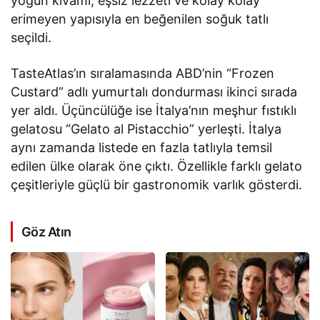
yoğun kıvamı, eşsiz lezzeti ve kolay kolay
erimeyen yapısıyla en beğenilen soğuk tatlı
seçildi.
TasteAtlas’ın sıralamasında ABD’nin “Frozen
Custard” adlı yumurtalı dondurması ikinci sırada
yer aldı. Üçüncülüğe ise İtalya’nın meşhur fıstıklı
gelatosu “Gelato al Pistacchio” yerleşti. İtalya
aynı zamanda listede en fazla tatlıyla temsil
edilen ülke olarak öne çıktı. Özellikle farklı gelato
çeşitleriyle güçlü bir gastronomik varlık gösterdi.
Göz Atın