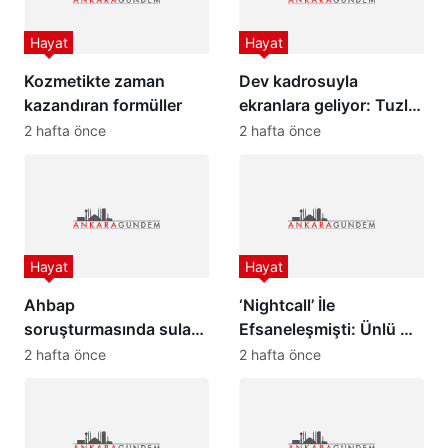
Hayat
Hayat
Kozmetikte zaman
Dev kadrosuyla
kazandıran formüller
ekranlara geliyor: Tuzlu
Kahve dizisi yıldızları
2 hafta önce
2 hafta önce
buluşturdu!
Hayat
Hayat
Ahbap
‘Nightcall’ İle
soruşturmasında sular
Efsaneleşmişti: Ünlü DJ
durulmuyor: Hayko
Kavinsky Paris’te ölü
2 hafta önce
2 hafta önce
Cepkin ile Cüneyt
bulundu
Özdemir birbirine girdi