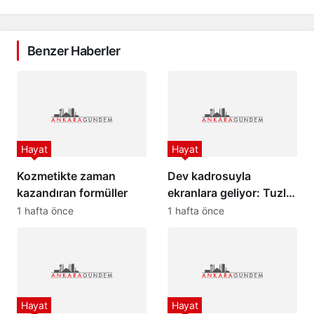
Benzer Haberler
Hayat
Hayat
Kozmetikte zaman
Dev kadrosuyla
kazandıran formüller
ekranlara geliyor: Tuzlu
Kahve dizisi yıldızları
1 hafta önce
1 hafta önce
buluşturdu!
Hayat
Hayat