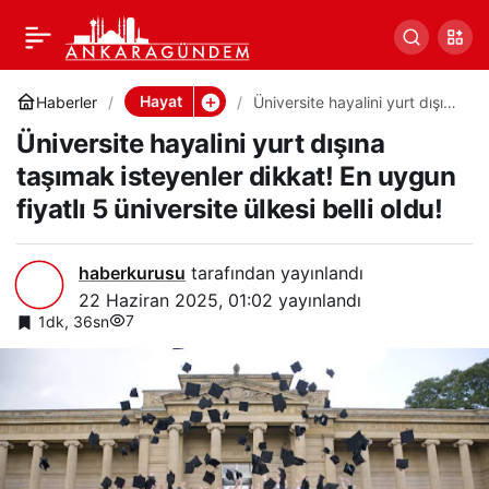
Üniversite hayalini yurt
0
Paylaş
dışına taşımak isteyenler
Hayat
Haberler
Üniversite hayalini yurt dışına
taşımak isteyenler dikkat! En
Üniversite hayalini yurt dışına
uygun fiyatlı 5 üniversite
dikkat! En uygun fiyatlı 5
ülkesi belli oldu!
taşımak isteyenler dikkat! En uygun
fiyatlı 5 üniversite ülkesi belli oldu!
üniversite ülkesi belli
oldu!
haberkurusu
tarafından yayınlandı
22 Haziran 2025, 01:02
yayınlandı
7
1dk, 36sn