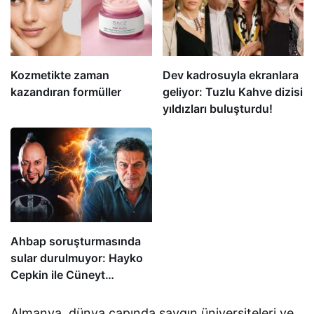
Kozmetikte zaman
Dev kadrosuyla ekranlara
kazandıran formüller
geliyor: Tuzlu Kahve dizisi
yıldızları buluşturdu!
Ahbap soruşturmasında
sular durulmuyor: Hayko
Cepkin ile Cüneyt
Özdemir birbirine girdi
Almanya, dünya çapında saygın üniversiteleri ve