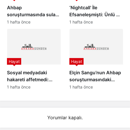
Ahbap
‘Nightcall’ İle
soruşturmasında sular
Efsaneleşmişti: Ünlü DJ
durulmuyor: Hayko
Kavinsky Paris’te ölü
1 hafta önce
1 hafta önce
Cepkin ile Cüneyt
bulundu
Özdemir birbirine girdi
Hayat
Hayat
Sosyal medyadaki
Elçin Sangu’nun Ahbap
hakareti affetmedi:
soruşturmasındaki
Meltem Cumbul’dan 30
ifadesi ortaya çıktı: “İyi
1 hafta önce
1 hafta önce
bin liralık tazminat
niyetimiz kullanıldı”
davası!
Yorumlar kapalı.