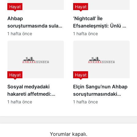
Hayat
Hayat
Ahbap
‘Nightcall’ İle
soruşturmasında sular
Efsaneleşmişti: Ünlü DJ
durulmuyor: Hayko
Kavinsky Paris’te ölü
1 hafta önce
1 hafta önce
Cepkin ile Cüneyt
bulundu
Özdemir birbirine girdi
Hayat
Hayat
Sosyal medyadaki
Elçin Sangu’nun Ahbap
hakareti affetmedi:
soruşturmasındaki
Meltem Cumbul’dan 30
ifadesi ortaya çıktı: “İyi
1 hafta önce
1 hafta önce
bin liralık tazminat
niyetimiz kullanıldı”
davası!
Yorumlar kapalı.