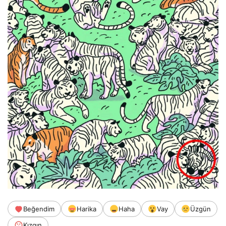
Beğendim
Harika
Haha
Vay
Üzgün
Kızgın