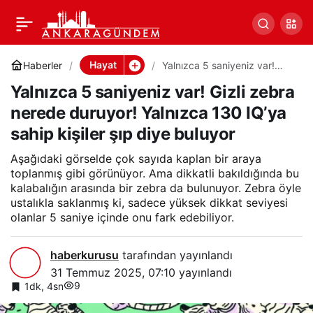
Yalnızca 5 saniyeniz var!
0
Paylaş
Gizli zebra nerede
Hayat
Haberler
Yalnızca 5 saniyeniz var!
Gizli zebra nerede duruyor!
Yalnızca 5 saniyeniz var! Gizli zebra
Yalnızca 130 IQ’ya sahip
duruyor! Yalnızca 130
kişiler şıp diye buluyor
nerede duruyor! Yalnızca 130 IQ’ya
sahip kişiler şıp diye buluyor
IQ’ya sahip kişiler şıp
Aşağıdaki görselde çok sayıda kaplan bir araya
diye buluyor
toplanmış gibi görünüyor. Ama dikkatli bakıldığında bu
kalabalığın arasında bir zebra da bulunuyor. Zebra öyle
ustalıkla saklanmış ki, sadece yüksek dikkat seviyesi
olanlar 5 saniye içinde onu fark edebiliyor.
haberkurusu
tarafından yayınlandı
31 Temmuz 2025, 07:10
yayınlandı
9
1dk, 4sn