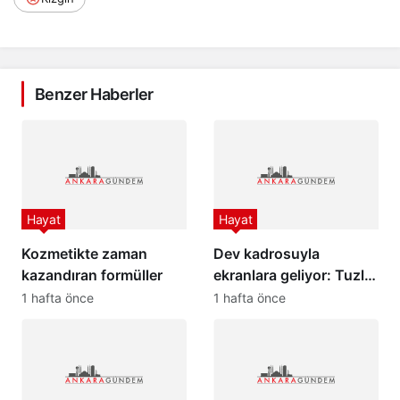
Benzer Haberler
Hayat
Hayat
Kozmetikte zaman
Dev kadrosuyla
kazandıran formüller
ekranlara geliyor: Tuzlu
Kahve dizisi yıldızları
1 hafta önce
1 hafta önce
buluşturdu!