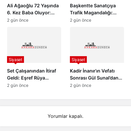
Ali Ağaoğlu 72 Yaşında
Başkentte Sanatçıya
6. Kez Baba Oluyor:
Trafik Magandalığı:
Sevgilisine Dudak
İsmail Altunsaray ile
2 gün önce
2 gün önce
Uçuklatan Doğum
Tartışan Sürücü
Hediyesi!
Tutuklandı!
Siyaset
Siyaset
Set Çalışanından İtiraf
Kadir İnanır’ın Vefatı
Geldi: Eşref Rüya
Sonrası Gül Sunal’dan
Dizisinin Asıl Bitme
Duygulandıran İtiraf
2 gün önce
2 gün önce
Nedeni Ortaya Çıktı!
Yorumlar kapalı.