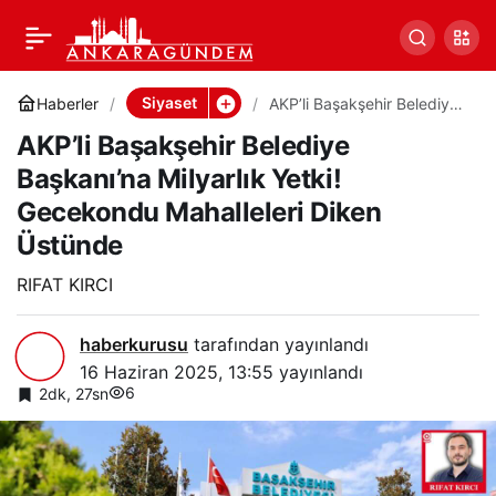
AKP’li Başakşehir
0
Paylaş
Belediye Başkanı’na
Siyaset
Haberler
AKP’li Başakşehir Belediye
Başkanı’na Milyarlık Yetki!
AKP’li Başakşehir Belediye
Gecekondu Mahalleleri
Milyarlık Yetki!
Diken Üstünde
Başkanı’na Milyarlık Yetki!
Gecekondu Mahalleleri Diken
Gecekondu Mahalleleri
Üstünde
Diken Üstünde
RIFAT KIRCI
haberkurusu
tarafından yayınlandı
16 Haziran 2025, 13:55
yayınlandı
6
2dk, 27sn