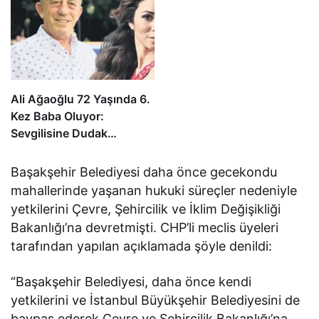
Ali Ağaoğlu 72 Yaşında 6.
Kez Baba Oluyor:
Sevgilisine Dudak
Uçuklatan Doğum
Hediyesi!
Başakşehir Belediyesi daha önce gecekondu
mahallerinde yaşanan hukuki süreçler nedeniyle
yetkilerini Çevre, Şehircilik ve İklim Değişikliği
Bakanlığı’na devretmişti. CHP’li meclis üyeleri
tarafından yapılan açıklamada şöyle denildi:
“Başakşehir Belediyesi, daha önce kendi
yetkilerini ve İstanbul Büyükşehir Belediyesini de
baypas ederek Çevre ve Şehircilik Bakanlığı’na