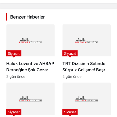
Benzer Haberler
Siyaset
Siyaset
Haluk Levent ve AHBAP
TRT Dizisinin Setinde
Derneğine Şok Ceza: 70
Sürpriz Gelişme! Başrol
Milyon TL İdari Para
Oyuncusu Gözaltına
2 gün önce
2 gün önce
Cezası Kesildi!
Alındı
Siyaset
Siyaset