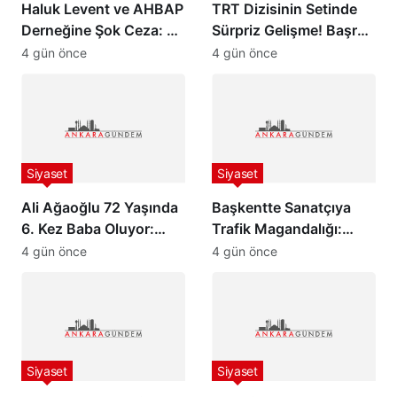
Haluk Levent ve AHBAP
TRT Dizisinin Setinde
Derneğine Şok Ceza: 70
Sürpriz Gelişme! Başrol
Milyon TL İdari Para
Oyuncusu Gözaltına
4 gün önce
4 gün önce
Cezası Kesildi!
Alındı
Siyaset
Siyaset
Ali Ağaoğlu 72 Yaşında
Başkentte Sanatçıya
6. Kez Baba Oluyor:
Trafik Magandalığı:
Sevgilisine Dudak
İsmail Altunsaray ile
4 gün önce
4 gün önce
Uçuklatan Doğum
Tartışan Sürücü
Hediyesi!
Tutuklandı!
Siyaset
Siyaset