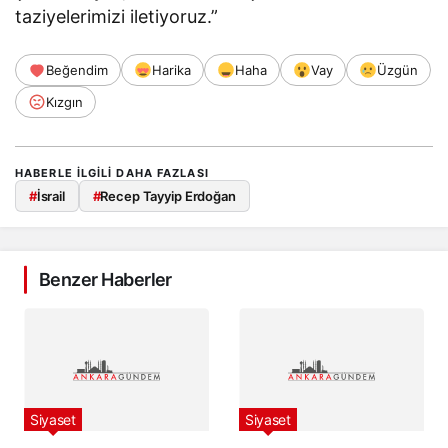
taziyelerimizi iletiyoruz.”
Beğendim
Harika
Haha
Vay
Üzgün
Kızgın
HABERLE ILGILI DAHA FAZLASI
#
İsrail
#
Recep Tayyip Erdoğan
Benzer Haberler
Siyaset
Siyaset