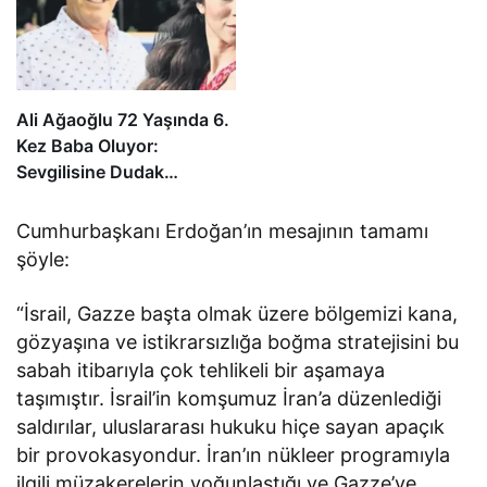
Ali Ağaoğlu 72 Yaşında 6.
Kez Baba Oluyor:
Sevgilisine Dudak
Uçuklatan Doğum
Hediyesi!
Cumhurbaşkanı Erdoğan’ın mesajının tamamı
şöyle:
“İsrail, Gazze başta olmak üzere bölgemizi kana,
gözyaşına ve istikrarsızlığa boğma stratejisini bu
sabah itibarıyla çok tehlikeli bir aşamaya
taşımıştır. İsrail’in komşumuz İran’a düzenlediği
saldırılar, uluslararası hukuku hiçe sayan apaçık
bir provokasyondur. İran’ın nükleer programıyla
ilgili müzakerelerin yoğunlaştığı ve Gazze’ye