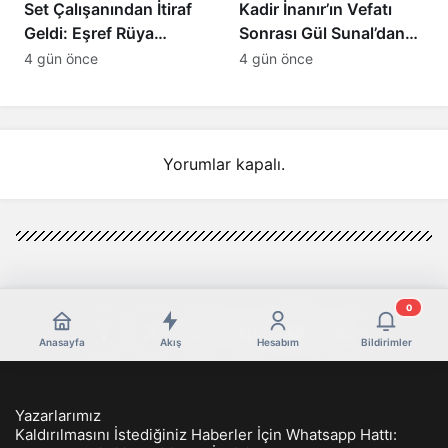
Set Çalışanından İtiraf
Kadir İnanır’ın Vefatı
Geldi: Eşref Rüya
Sonrası Gül Sunal’dan
Dizisinin Asıl Bitme
Duygulandıran İtiraf
4 gün önce
4 gün önce
Nedeni Ortaya Çıktı!
Yorumlar kapalı.
0
Anasayfa
Akış
Hesabım
Bildirimler
Yazarlarımız
Kaldırılmasını İstediğiniz Haberler İçin Whatsapp Hattı: