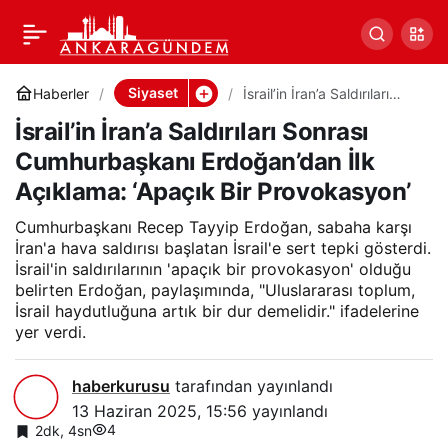
İsrail’in İran’a Saldırıları
0
Paylaş
Sonrası Cumhurbaşkanı
Siyaset
Haberler
İsrail’in İran’a Saldırıları
Sonrası Cumhurbaşkanı
İsrail’in İran’a Saldırıları Sonrası
Erdoğan’dan İlk Açıklama:
Erdoğan’dan İlk
‘Apaçık Bir Provokasyon’
Cumhurbaşkanı Erdoğan’dan İlk
Açıklama: ‘Apaçık Bir Provokasyon’
Açıklama: ‘Apaçık Bir
Cumhurbaşkanı Recep Tayyip Erdoğan, sabaha karşı
Provokasyon’
İran'a hava saldırısı başlatan İsrail'e sert tepki gösterdi.
İsrail'in saldırılarının 'apaçık bir provokasyon' olduğu
belirten Erdoğan, paylaşımında, "Uluslararası toplum,
İsrail haydutluğuna artık bir dur demelidir." ifadelerine
yer verdi.
haberkurusu
tarafından yayınlandı
13 Haziran 2025, 15:56
yayınlandı
4
2dk, 4sn