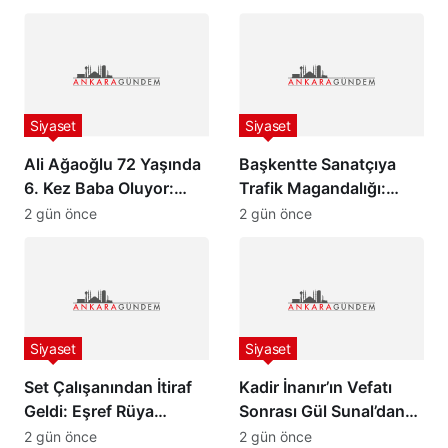
Cezası Kesildi!
Alındı
Siyaset
Siyaset
Ali Ağaoğlu 72 Yaşında
Başkentte Sanatçıya
6. Kez Baba Oluyor:
Trafik Magandalığı:
Sevgilisine Dudak
İsmail Altunsaray ile
2 gün önce
2 gün önce
Uçuklatan Doğum
Tartışan Sürücü
Hediyesi!
Tutuklandı!
Siyaset
Siyaset
Set Çalışanından İtiraf
Kadir İnanır’ın Vefatı
Geldi: Eşref Rüya
Sonrası Gül Sunal’dan
Dizisinin Asıl Bitme
Duygulandıran İtiraf
2 gün önce
2 gün önce