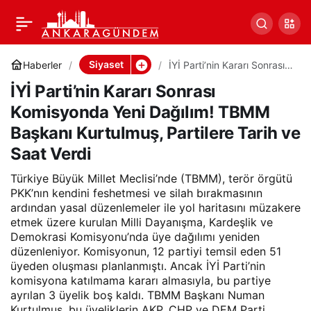
İYİ Parti’nin Kararı
0
Paylaş
Sonrası Komisyonda Yeni
Siyaset
Haberler
İYİ Parti’nin Kararı Sonrası
Komisyonda Yeni Dağılım!
İYİ Parti’nin Kararı Sonrası
TBMM Başkanı Kurtulmuş,
Dağılım! TBMM Başkanı
Partilere Tarih ve Saat
Komisyonda Yeni Dağılım! TBMM
Verdi
Başkanı Kurtulmuş, Partilere Tarih ve
Kurtulmuş, Partilere Tarih
Saat Verdi
ve Saat Verdi
Türkiye Büyük Millet Meclisi’nde (TBMM), terör örgütü
PKK’nın kendini feshetmesi ve silah bırakmasının
ardından yasal düzenlemeler ile yol haritasını müzakere
etmek üzere kurulan Milli Dayanışma, Kardeşlik ve
Demokrasi Komisyonu’nda üye dağılımı yeniden
düzenleniyor. Komisyonun, 12 partiyi temsil eden 51
üyeden oluşması planlanmıştı. Ancak İYİ Parti’nin
komisyona katılmama kararı almasıyla, bu partiye
ayrılan 3 üyelik boş kaldı. TBMM Başkanı Numan
Kurtulmuş, bu üyeliklerin AKP, CHP ve DEM Parti