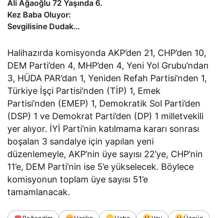
Ali Ağaoğlu 72 Yaşında 6.
Kez Baba Oluyor:
Sevgilisine Dudak
Uçuklatan Doğum
Hediyesi!
Halihazırda komisyonda AKP’den 21, CHP’den 10,
DEM Parti’den 4, MHP’den 4, Yeni Yol Grubu’ndan
3, HÜDA PAR’dan 1, Yeniden Refah Partisi’nden 1,
Türkiye İşçi Partisi’nden (TİP) 1, Emek
Partisi’nden (EMEP) 1, Demokratik Sol Parti’den
(DSP) 1 ve Demokrat Parti’den (DP) 1 milletvekili
yer alıyor. İYİ Parti’nin katılmama kararı sonrası
boşalan 3 sandalye için yapılan yeni
düzenlemeyle, AKP’nin üye sayısı 22’ye, CHP’nin
11’e, DEM Parti’nin ise 5’e yükselecek. Böylece
komisyonun toplam üye sayısı 51’e
tamamlanacak.
Beğendim
Harika
Haha
Vay
Üzgün