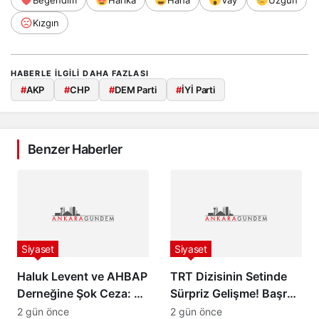
Kızgın
HABERLE ILGILI DAHA FAZLASI
#
AKP
#
CHP
#
DEM Parti
#
İYİ Parti
Benzer Haberler
Siyaset
Siyaset
Haluk Levent ve AHBAP
TRT Dizisinin Setinde
Derneğine Şok Ceza: 70
Sürpriz Gelişme! Başrol
Milyon TL İdari Para
Oyuncusu Gözaltına
2 gün önce
2 gün önce