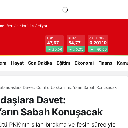
me: Benzine İndirim Geliyor
USD
EURO
GR. ALTIN
47,57
54,77
6.201,10
%0.06
%0.05
%0.06
dem
Hayat
Son Dakika
Eğitim
Ekonomi
Finans
Kamu
Vatandaşlara Davet: Cumhurbaşkanımız Yarın Sabah Konuşacak
daşlara Davet:
arın Sabah Konuşacak
tü PKK’nın silah bırakma ve fesih süreciyle