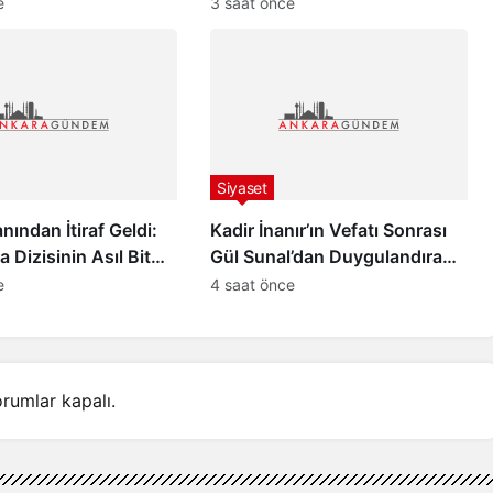
 Alındı
Dudak Uçuklatan Doğum
e
3 saat önce
Hediyesi!
Siyaset
nından İtiraf Geldi:
Kadir İnanır’ın Vefatı Sonrası
a Dizisinin Asıl Bitme
Gül Sunal’dan Duygulandıran
taya Çıktı!
İtiraf
e
4 saat önce
rumlar kapalı.