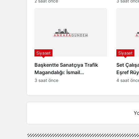
Milyon TL İdari Para Cezası
Gözaltına
2 saat önce
3 saat önc
Kesildi!
Siyaset
Siyaset
Başkentte Sanatçıya Trafik
Set Çalışa
Magandalığı: İsmail
Eşref Rüy
Altunsaray ile Tartışan Sürücü
Nedeni Or
3 saat önce
4 saat önc
Tutuklandı!
Yo