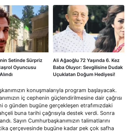
nin Setinde Sürpriz
Ali Ağaoğlu 72 Yaşında 6. Kez
Başrol Oyuncusu
Baba Oluyor: Sevgilisine Dudak
Alındı
Uçuklatan Doğum Hediyesi!
aşkanımızın konuşmalarıyla program başlayacak.
nımızın iç cephenin güçlendirilmesine dair çağrısı
ni o günden bugüne gerçekleşen etrafımızdaki
hçeli buna tarihi çağrısıyla destek verdi. Sonra
landı. Sayın Cumhurbaşkanımızın talimatlarını
olitika çerçevesinde bugüne kadar pek çok safha