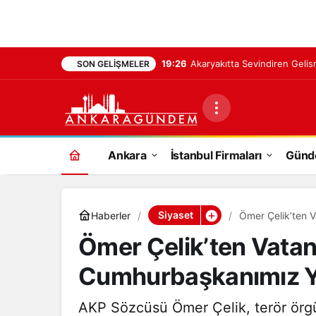
19:26
Akaryakıtta Sevindiren Gelis
SON GELIŞMELER
Ankara
İstanbul Firmaları
Gün
Siyaset
Haberler
Ömer Çelik’ten 
Ömer Çelik’ten Vatan
Cumhurbaşkanımız Y
AKP Sözcüsü Ömer Çelik, terör örgü