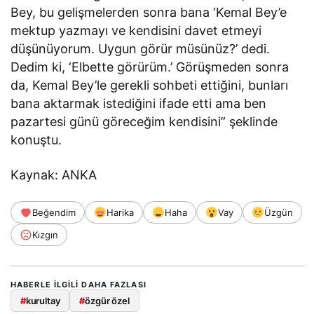
Bey, bu gelişmelerden sonra bana ‘Kemal Bey’e
mektup yazmayı ve kendisini davet etmeyi
düşünüyorum. Uygun görür müsünüz?’ dedi.
Dedim ki, ‘Elbette görürüm.’ Görüşmeden sonra
da, Kemal Bey’le gerekli sohbeti ettiğini, bunları
bana aktarmak istediğini ifade etti ama ben
pazartesi günü göreceğim kendisini” şeklinde
konuştu.
Kaynak: ANKA
Beğendim
Harika
Haha
Vay
Üzgün
Kızgın
HABERLE ILGILI DAHA FAZLASI
#
kurultay
#
özgür özel