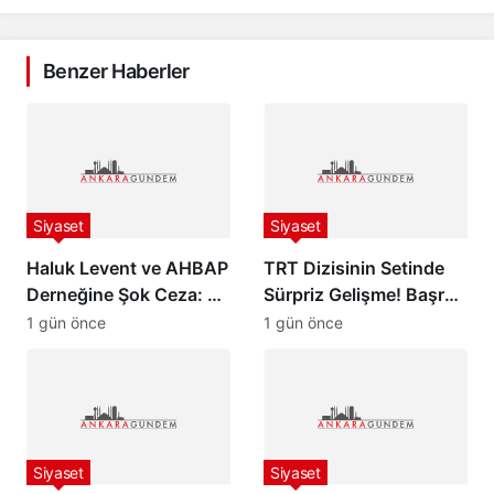
Benzer Haberler
Siyaset
Siyaset
Haluk Levent ve AHBAP
TRT Dizisinin Setinde
Derneğine Şok Ceza: 70
Sürpriz Gelişme! Başrol
Milyon TL İdari Para
Oyuncusu Gözaltına
1 gün önce
1 gün önce
Cezası Kesildi!
Alındı
Siyaset
Siyaset