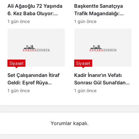
Ali Ağaoğlu 72 Yaşında
Başkentte Sanatçıya
6. Kez Baba Oluyor:
Trafik Magandalığı:
Sevgilisine Dudak
İsmail Altunsaray ile
1 gün önce
1 gün önce
Uçuklatan Doğum
Tartışan Sürücü
Hediyesi!
Tutuklandı!
Siyaset
Siyaset
Set Çalışanından İtiraf
Kadir İnanır’ın Vefatı
Geldi: Eşref Rüya
Sonrası Gül Sunal’dan
Dizisinin Asıl Bitme
Duygulandıran İtiraf
1 gün önce
1 gün önce
Nedeni Ortaya Çıktı!
Yorumlar kapalı.