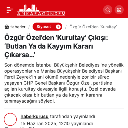
Özgür Özel’den ‘Kurultay’
0
Paylaş
Çıkışı: ‘Butlan Ya da
Siyaset
Haberler
Özgür Özel’den ‘Kurultay’
Çıkışı: ‘Butlan Ya da Kayyım
Özgür Özel’den ‘Kurultay’ Çıkışı:
Kararı Çıkarsa…’
Kayyım Kararı Çıkarsa…’
‘Butlan Ya da Kayyım Kararı
Çıkarsa…’
Son dönemde İstanbul Büyükşehir Belediyesi'ne yönelik
operasyonlar ve Manisa Büyükşehir Belediyesi Başkanı
Ferdi Zeyrek'in ani ölümü nedeniyle zor bir süreç
yaşayan CHP Genel Başkanı Özgür Özel, partisine
açılan kurultay davasıyla ilgili konuştu. Özel davada
çıkacak olası bir butlan ya da kayyım kararını
tanımayacağını söyledi.
haberkurusu
tarafından yayınlandı
15 Haziran 2025, 12:10
yayınlandı