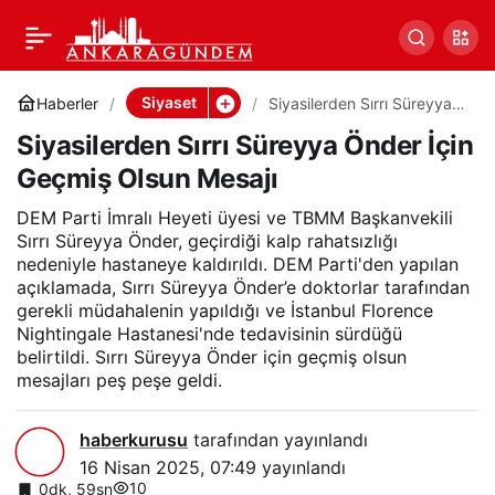
Siyasilerden Sırrı Süreyya
0
Paylaş
Önder İçin Geçmiş Olsun
Siyaset
Haberler
Siyasilerden Sırrı Süreyya
Önder İçin Geçmiş Olsun
Siyasilerden Sırrı Süreyya Önder İçin
Mesajı
Mesajı
Geçmiş Olsun Mesajı
DEM Parti İmralı Heyeti üyesi ve TBMM Başkanvekili
Sırrı Süreyya Önder, geçirdiği kalp rahatsızlığı
nedeniyle hastaneye kaldırıldı. DEM Parti'den yapılan
açıklamada, Sırrı Süreyya Önder’e doktorlar tarafından
gerekli müdahalenin yapıldığı ve İstanbul Florence
Nightingale Hastanesi'nde tedavisinin sürdüğü
belirtildi. Sırrı Süreyya Önder için geçmiş olsun
mesajları peş peşe geldi.
haberkurusu
tarafından yayınlandı
16 Nisan 2025, 07:49
yayınlandı
10
0dk, 59sn