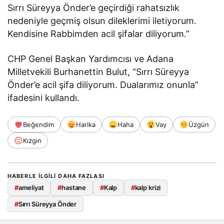
Sırrı Süreyya Önder’e geçirdiği rahatsızlık
nedeniyle geçmiş olsun dileklerimi iletiyorum.
Kendisine Rabbimden acil şifalar diliyorum.”
CHP Genel Başkan Yardımcısı ve Adana
Milletvekili Burhanettin Bulut, “Sırrı Süreyya
Önder’e acil şifa diliyorum. Dualarımız onunla”
ifadesini kullandı.
Beğendim
Harika
Haha
Vay
Üzgün
Kızgın
HABERLE ILGILI DAHA FAZLASI
#
ameliyat
#
hastane
#
Kalp
#
kalp krizi
#
Sırrı Süreyya Önder