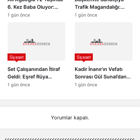
6. Kez Baba Oluyor:
Trafik Magandalığı:
Sevgilisine Dudak
İsmail Altunsaray ile
1 gün önce
1 gün önce
Uçuklatan Doğum
Tartışan Sürücü
Hediyesi!
Tutuklandı!
Siyaset
Siyaset
Set Çalışanından İtiraf
Kadir İnanır’ın Vefatı
Geldi: Eşref Rüya
Sonrası Gül Sunal’dan
Dizisinin Asıl Bitme
Duygulandıran İtiraf
1 gün önce
1 gün önce
Nedeni Ortaya Çıktı!
Yorumlar kapalı.