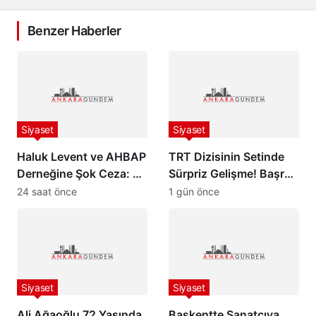
Benzer Haberler
Siyaset
Siyaset
Haluk Levent ve AHBAP
TRT Dizisinin Setinde
Derneğine Şok Ceza: 70
Sürpriz Gelişme! Başrol
Milyon TL İdari Para
Oyuncusu Gözaltına
24 saat önce
1 gün önce
Cezası Kesildi!
Alındı
Siyaset
Siyaset
Ali Ağaoğlu 72 Yaşında
Başkentte Sanatçıya