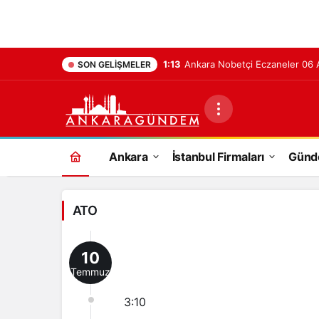
1:13
Ankara Nobetçi Eczaneler 06
SON GELIŞMELER
ATO
Ankara
İstanbul Firmaları
Gün
Haberleri
ATO
10
Temmuz
3:10