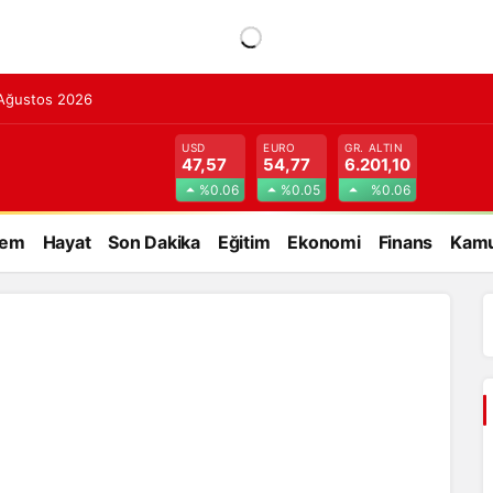
 Ağustos 2026
USD
EURO
GR. ALTIN
47,57
54,77
6.201,10
%0.06
%0.05
%0.06
dem
Hayat
Son Dakika
Eğitim
Ekonomi
Finans
Kamu