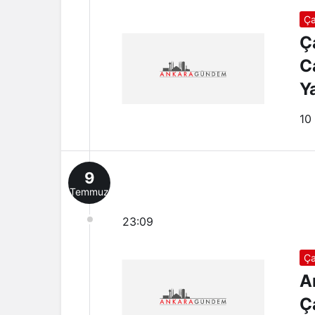
Ça
Ç
C
Ya
10
9
Temmuz
23:09
Ça
A
Ç