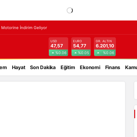
: Motorine İndirim Geliyor
USD
EURO
GR. ALTIN
47,57
54,77
6.201,10
%0.06
%0.05
%0.06
dem
Hayat
Son Dakika
Eğitim
Ekonomi
Finans
Kamu