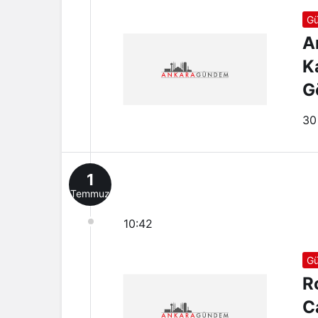
G
A
K
G
O
30
1
Temmuz
10:42
G
R
C