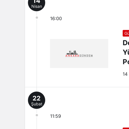
14
Nisan
16:00
G
D
Yü
P
14
22
Şubat
11:59