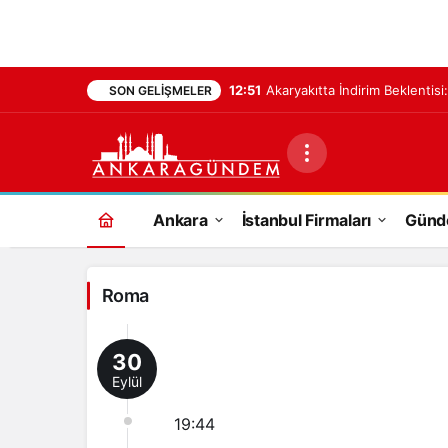
12:51
Akaryakıtta İndirim Beklentisi
SON GELIŞMELER
Roma
Ankara
İstanbul Firmaları
Gün
Haberleri
Roma
30
Eylül
19:44