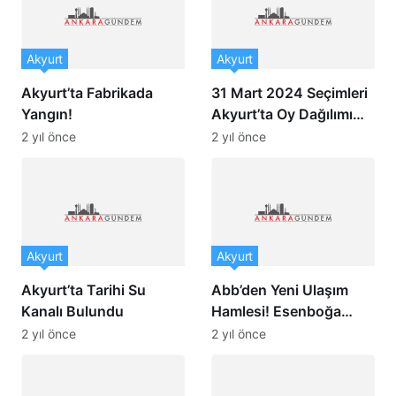
Akyurt
Akyurt
Akyurt’ta Fabrikada
31 Mart 2024 Seçimleri
Yangın!
Akyurt’ta Oy Dağılımı…
Akyurt’ta Kim Kazandı?
2 yıl önce
2 yıl önce
Akyurt
Akyurt
Akyurt’ta Tarihi Su
Abb’den Yeni Ulaşım
Kanalı Bulundu
Hamlesi! Esenboğa
Havalimanı Için Otobüs
2 yıl önce
2 yıl önce
Seferi