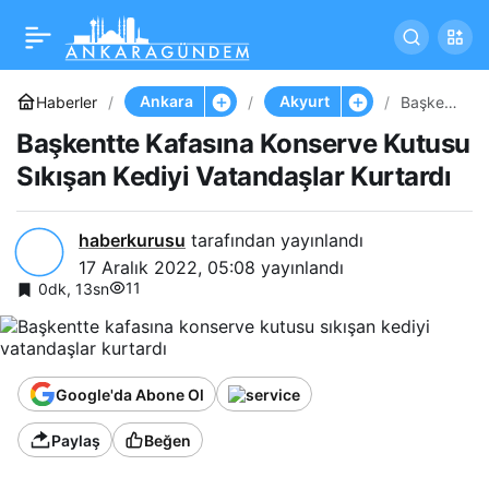
Başkentte Kafasına
Paylaş
Konserve Kutusu Sıkışan
Ankara
Akyurt
Haberler
Başkent
te
Başkentte Kafasına Konserve Kutusu
Kafasına
Kediyi Vatandaşlar
Konserv
Sıkışan Kediyi Vatandaşlar Kurtardı
e
Kutusu
Kurtardı
Sıkışan
Kediyi
haberkurusu
tarafından yayınlandı
Vatanda
17 Aralık 2022, 05:08
yayınlandı
şlar
Kurtardı
11
0dk, 13sn
Google'da Abone Ol
Paylaş
Beğen