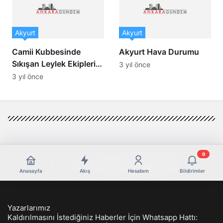
Akyurt
Akyurt
Camii Kubbesinde
Akyurt Hava Durumu
Sıkışan Leylek Ekipleri
3 yıl önce
Harekete Geçirdi
3 yıl önce
0
Anasayfa
Akış
Hesabım
Bildirimler
Yazarlarımız
Kaldırılmasını İstediğiniz Haberler İçin Whatsapp Hattı: