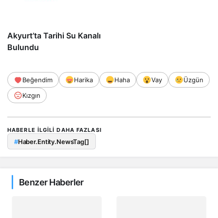
Akyurt’ta Tarihi Su Kanalı
Bulundu
Beğendim
Harika
Haha
Vay
Üzgün
Kızgın
HABERLE ILGILI DAHA FAZLASI
#
Haber.Entity.NewsTag[]
Benzer Haberler