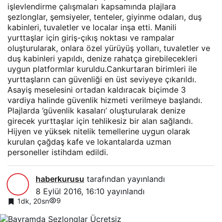
işlevlendirme çalışmaları kapsamında plajlara
şezlonglar, şemsiyeler, tenteler, giyinme odaları, duş
kabinleri, tuvaletler ve localar inşa etti. Manili
yurttaşlar için giriş-çıkış noktası ve rampalar
oluşturularak, onlara özel yürüyüş yolları, tuvaletler ve
duş kabinleri yapıldı, denize rahatça girebilecekleri
uygun platformlar kuruldu.Cankurtaran birimleri ile
yurttaşların can güvenliği en üst seviyeye çıkarıldı.
Asayiş meselesini ortadan kaldıracak biçimde 3
vardiya halinde güvenlik hizmeti verilmeye başlandı.
Plajlarda ’güvenlik kasaları’ oluşturularak denize
girecek yurttaşlar için tehlikesiz bir alan sağlandı.
Hijyen ve yüksek nitelik temellerine uygun olarak
kurulan çağdaş kafe ve lokantalarda uzman
personeller istihdam edildi.
haberkurusu
tarafından yayınlandı
8 Eylül 2016, 16:10
yayınlandı
9
1dk, 20sn