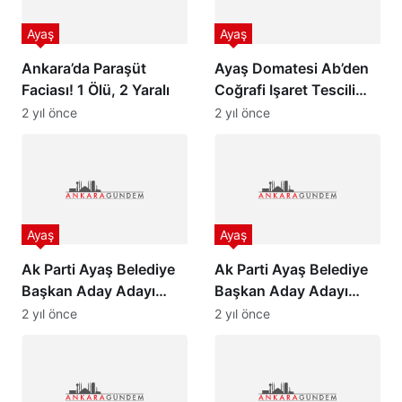
Ayaş
Ayaş
Ankara’da Paraşüt
Ayaş Domatesi Ab’den
Faciası! 1 Ölü, 2 Yaralı
Coğrafi Işaret Tescili
Aldı
2 yıl önce
2 yıl önce
Ayaş
Ayaş
Ak Parti Ayaş Belediye
Ak Parti Ayaş Belediye
Başkan Aday Adayı
Başkan Aday Adayı
Sakin Gökmen, ”
Sakin Gökmen, “Yeni Bir
2 yıl önce
2 yıl önce
Mansur Beyi 5 Yıl Sonra
Ayaş Inşaa Edeceğiz “
Gördük”