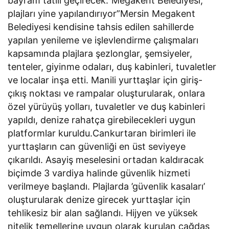
bayram tatili geçirecek.”Megakent Belediyesi,
plajları yine yapılandırıyor”Mersin Megakent
Belediyesi kendisine tahsis edilen sahillerde
yapılan yenileme ve işlevlendirme çalışmaları
kapsamında plajlara şezlonglar, şemsiyeler,
tenteler, giyinme odaları, duş kabinleri, tuvaletler
ve localar inşa etti. Manili yurttaşlar için giriş-
çıkış noktası ve rampalar oluşturularak, onlara
özel yürüyüş yolları, tuvaletler ve duş kabinleri
yapıldı, denize rahatça girebilecekleri uygun
platformlar kuruldu.Cankurtaran birimleri ile
yurttaşların can güvenliği en üst seviyeye
çıkarıldı. Asayiş meselesini ortadan kaldıracak
biçimde 3 vardiya halinde güvenlik hizmeti
verilmeye başlandı. Plajlarda ’güvenlik kasaları’
oluşturularak denize girecek yurttaşlar için
tehlikesiz bir alan sağlandı. Hijyen ve yüksek
nitelik temellerine uygun olarak kurulan çağdaş