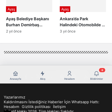
Ayaş
Ayaş
Ayaş Belediye Başkanı
Ankara’da Park
Burhan Demirbaş
Halindeki Otomobilde 3
Hayatını Kaybetti
Kişinin Cansız Bedeni
2 yıl önce
3 yıl önce
Bulundu
0
Anasayfa
Akış
Hesabım
Bildirimler
Yazarlarımız
Kaldırılmasını İstediğiniz Haberler İçin Whatsapp Hattı:
Hesabım
Gizlilik politikası
İletişim
© Telif Hakkı 2026, Tüm Hakları Saklıdır