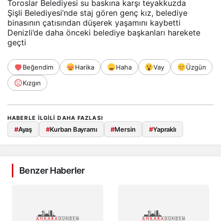
Toroslar Belediyesi su baskına karşı teyakkuzda
Şişli Belediyesi’nde staj gören genç kız, belediye
binasının çatısından düşerek yaşamını kaybetti
Denizli’de daha önceki belediye başkanları harekete
geçti
Beğendim
Harika
Haha
Vay
Üzgün
Kızgın
HABERLE ILGILI DAHA FAZLASI
#
Ayaş
#
Kurban Bayramı
#
Mersin
#
Yapraklı
Benzer Haberler