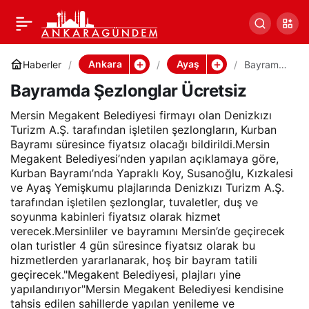
Bayramda Şezlonglar
Paylaş
Ücretsiz
Ankara
Ayaş
Haberler
Bayramda
Şezlonglar
Bayramda Şezlonglar Ücretsiz
Ücretsiz
Mersin Megakent Belediyesi firmayı olan Denizkızı
Turizm A.Ş. tarafından işletilen şezlongların, Kurban
Bayramı süresince fiyatsız olacağı bildirildi.Mersin
Megakent Belediyesi’nden yapılan açıklamaya göre,
Kurban Bayramı’nda Yapraklı Koy, Susanoğlu, Kızkalesi
ve Ayaş Yemişkumu plajlarında Denizkızı Turizm A.Ş.
tarafından işletilen şezlonglar, tuvaletler, duş ve
soyunma kabinleri fiyatsız olarak hizmet
verecek.Mersinliler ve bayramını Mersin’de geçirecek
olan turistler 4 gün süresince fiyatsız olarak bu
hizmetlerden yararlanarak, hoş bir bayram tatili
geçirecek."Megakent Belediyesi, plajları yine
yapılandırıyor"Mersin Megakent Belediyesi kendisine
tahsis edilen sahillerde yapılan yenileme ve