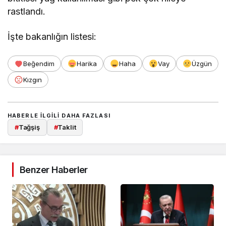
rastlandı.
İşte bakanlığın listesi:
Beğendim
Harika
Haha
Vay
Üzgün
Kızgın
HABERLE ILGILI DAHA FAZLASI
#
Tağşiş
#
Taklit
Benzer Haberler