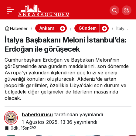
Keçi Peyniri Diye Satılan
0
Paylaş
Üründen İnek Sütü Çıktı
Ankara
Gündem
Haberler
İtalya
Başb
İtalya Başbakanı Meloni İstanbul’da:
akanı
Melo
Erdoğan ile görüşecek
ni
İstanb
ul’da:
Cumhurbaşkanı Erdoğan ve Başbakan Meloni'nin
Erdoğ
görüşmesinde ana gündem maddelerini, son dönemde
an ile
Avrupa'yı yakından ilgilendiren göç krizi ve enerji
görüş
güvenliği konuları oluşturacak. Akdeniz'de artan
ecek
jeopolitik gerilimler, özellikle Libya'daki son durum ve
bölgedeki diğer gelişmeler de liderlerin masasında
olacak.
haberkurusu
tarafından yayınlandı
1 Ağustos 2025, 13:36
yayınlandı
3
0dk, 15sn