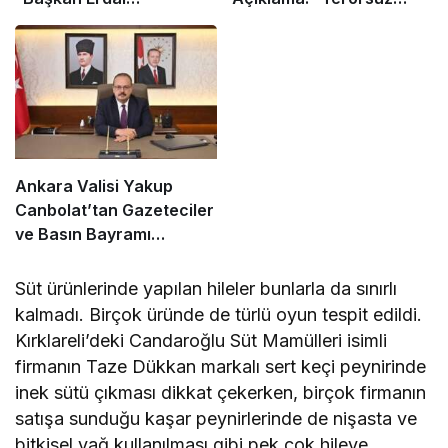
Beşikçioğlu Dahil 52 Kişi
Türkiye İçin Yasal
Gözaltına Alındı”
Düzenleme Geliyor!”
Ankara Valisi Yakup
Canbolat’tan Gazeteciler
ve Basın Bayramı
Kutlama Mesajı
Süt ürünlerinde yapılan hileler bunlarla da sınırlı
kalmadı. Birçok üründe de türlü oyun tespit edildi.
Kırklareli’deki Candaroğlu Süt Mamülleri isimli
firmanın Taze Dükkan markalı sert keçi peynirinde
inek sütü çıkması dikkat çekerken, birçok firmanın
satışa sunduğu kaşar peynirlerinde de nişasta ve
bitkisel yağ kullanılması gibi pek çok hileye