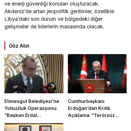
ve enerji güvenliği konuları oluşturacak.
Akdeniz’de artan jeopolitik gerilimler, özellikle
Libya’daki son durum ve bölgedeki diğer
gelişmeler de liderlerin masasında olacak.
Göz Atın
Etimesgut Belediyesi’ne
Cumhurbaşkanı
Yolsuzluk Operasyonu:
Erdoğan’dan Kritik
“Başkan Erdal
Açıklama: “Terörsüz
Beşikçioğlu Dahil 52 Kişi
Türkiye İçin Yasal
Gözaltına Alındı”
Düzenleme Geliyor!”