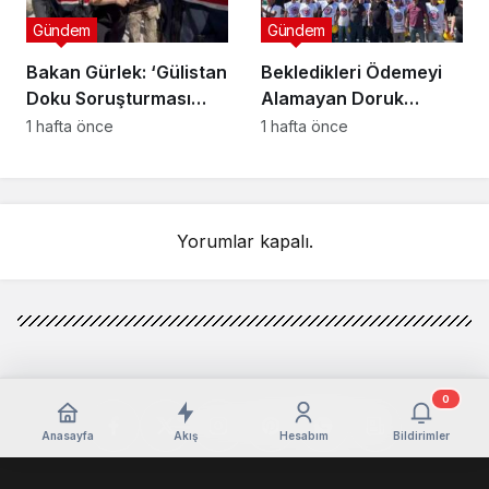
Gündem
Gündem
Bakan Gürlek: ‘Gülistan
Bekledikleri Ödemeyi
Doku Soruşturması
Alamayan Doruk
Kapsamında 15 Şüpheli
Madencilik Şirketi
1 hafta önce
1 hafta önce
Tutuklandı’
İşçileri Eylem Başlattı !
Yorumlar kapalı.
0
Anasayfa
Akış
Hesabım
Bildirimler