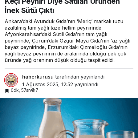
Keçi Peyniri Diye Satılan Üründen
Diye
İnek Sütü Çıktı
Satıla
n
Üründ
Ankara’daki Avunduk Gıda’nın ‘Meriç’ markalı tuzu
en
azaltılmış tam yağlı taze hellim peynirinde,
İnek
Afyonkarahisar’daki Sütili Gıda’nın tam yağlı
Sütü
peynirinde, Çorum’daki Özgür Maya Gıda’nın ‘az yağlı
Çıktı
beyaz peynirinde, Erzurum’daki Çizmelioğlu Gıda’nın
yağlı beyaz peynirinin de aralarında olduğu pek çok
üründe yağ oranının düşük olduğu tespit edildi.
Sosyal Medyada Biz
haberkurusu
tarafından yayınlandı
1 Ağustos 2025, 12:52
yayınlandı
7
0dk, 57sn