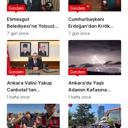
Gündem
Gündem
Etimesgut
Cumhurbaşkanı
Belediyesi’ne Yolsuzluk
Erdoğan’dan Kritik
Operasyonu: “Başkan
Açıklama: “Terörsüz
7 gün önce
7 gün önce
Erdal Beşikçioğlu Dahil
Türkiye İçin Yasal
52 Kişi Gözaltına
Düzenleme Geliyor!”
Alındı”
Gündem
Gündem
Ankara Valisi Yakup
Ankara’da Yaşlı
Canbolat’tan
Adamın Kafasına
Gazeteciler ve Basın
Yıldırım Düştü ,
1 hafta önce
1 hafta önce
Bayramı Kutlama
Hayatını Kaybetti!
Mesajı