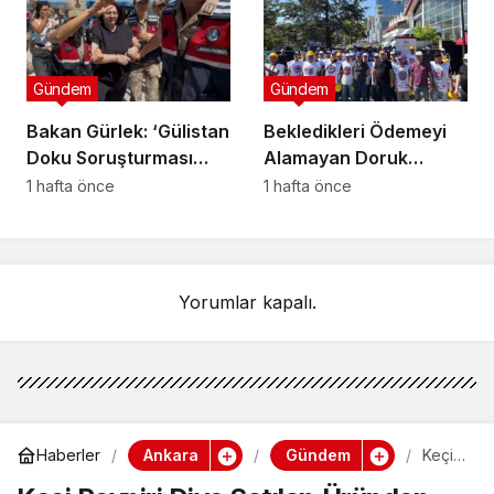
Gündem
Gündem
Bakan Gürlek: ‘Gülistan
Bekledikleri Ödemeyi
Doku Soruşturması
Alamayan Doruk
Kapsamında 15 Şüpheli
Madencilik Şirketi
1 hafta önce
1 hafta önce
Tutuklandı’
İşçileri Eylem Başlattı !
Yorumlar kapalı.
Ankara
Gündem
Haberler
Keçi
Peyni
ri