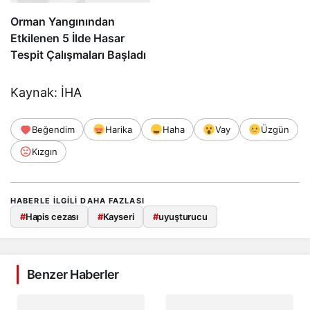
Orman Yangınından
Etkilenen 5 İlde Hasar
Tespit Çalışmaları Başladı
Kaynak: İHA
Beğendim
Harika
Haha
Vay
Üzgün
Kızgın
HABERLE ILGILI DAHA FAZLASI
#
Hapis cezası
#
Kayseri
#
uyuşturucu
Benzer Haberler