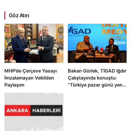
Göz Atın
MHP’de Çerçeve Yasayı
Bakan Gürlek, TİGAD Iğdır
İmzalamayan Vekilden
Çalıştayında konuştu:
Paylaşım
“Türkiye pazar günü yeni
bir aydınlığa uyanacak”