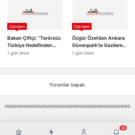
Gündem
Gündem
Bakan Çiftçi: “Terörsüz
Özgür Özel’den Ankara
Türkiye Hedefinden
Güvenpark’ta Gazilere
Dönüş Yoktur”
Ziyaret ve “Çerçeve
1 gün önce
1 gün önce
Yasa” Mesajı
Yorumlar kapalı.
0