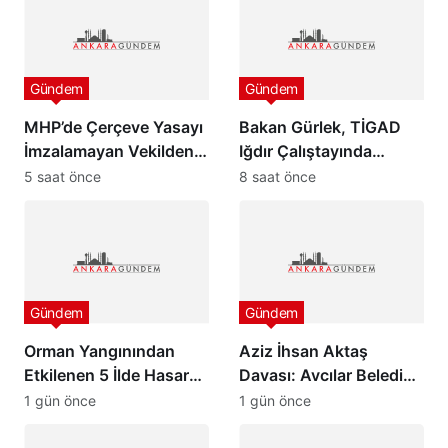
Gündem
Gündem
MHP’de Çerçeve Yasayı
Bakan Gürlek, TİGAD
İmzalamayan Vekilden
Iğdır Çalıştayında
Paylaşım
konuştu: “Türkiye pazar
5 saat önce
8 saat önce
günü yeni bir aydınlığa
uyanacak”
Gündem
Gündem
Orman Yangınından
Aziz İhsan Aktaş
Etkilenen 5 İlde Hasar
Davası: Avcılar Belediye
Tespit Çalışmaları
Başkanı Utku Caner
1 gün önce
1 gün önce
Başladı
Çaykara ve Özcan
Zenger Tahliye Edildi