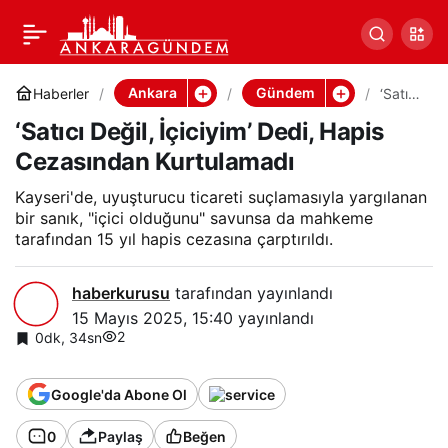
‘Satıcı Değil, İçiciyim’
0
Paylaş
Dedi, Hapis Cezasından
Ankara
Gündem
Haberler
‘Satıcı
Değil,
‘Satıcı Değil, İçiciyim’ Dedi, Hapis
İçiciyi
Kurtulamadı
m’
Cezasından Kurtulamadı
Dedi,
Hapis
Cezas
Kayseri'de, uyuşturucu ticareti suçlamasıyla yargılanan
ından
bir sanık, "içici olduğunu" savunsa da mahkeme
Kurtul
tarafından 15 yıl hapis cezasına çarptırıldı.
amadı
haberkurusu
tarafından yayınlandı
15 Mayıs 2025, 15:40
yayınlandı
2
0dk, 34sn
Google'da Abone Ol
0
Paylaş
Beğen