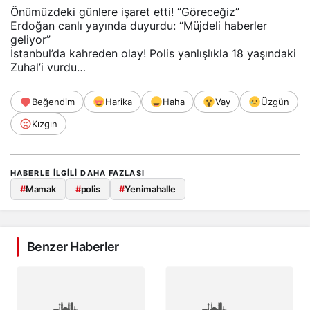
Önümüzdeki günlere işaret etti! “Göreceğiz”
Erdoğan canlı yayında duyurdu: “Müjdeli haberler
geliyor”
İstanbul’da kahreden olay! Polis yanlışlıkla 18 yaşındaki
Zuhal’i vurdu…
Beğendim
Harika
Haha
Vay
Üzgün
Kızgın
HABERLE ILGILI DAHA FAZLASI
#
Mamak
#
polis
#
Yenimahalle
Benzer Haberler