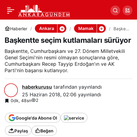
Başkentte seçim
Paylaş
kutlamaları sürüyor
Ankara
Mamak
Haberler
Başken
tte
Başkentte seçim kutlamaları sürüyor
seçim
kutlama
ları
Başkentte, Cumhurbaşkanı ve 27. Dönem Milletvekili
sürüyor
Genel Seçimi'nin resmi olmayan sonuçlarına göre,
Cumhurbaşkanı Recep Tayyip Erdoğan'ın ve AK
Parti'nin başarısı kutlanıyor.
haberkurusu
tarafından yayınlandı
25 Haziran 2018, 02:06
yayınlandı
2
0dk, 48sn
Google'da Abone Ol
Paylaş
Beğen