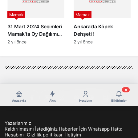
Mamak
Mamak
31 Mart 2024 Seçimleri
Ankara’da Köpek
Mamak’ta Oy Dağılımı…
Dehşeti !
Mamak’ta Kim Kazandı?
2 yıl önce
2 yıl önce
0
Anasayfa
Akış
Hesabım
Bildirimler
Yazarlarımız
Kaldırılmasını İstediğiniz Haberler İçin Whatsapp Hattı:
Hesabım
Gizlilik politikası
İletişim