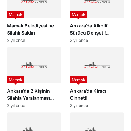
Mamak
Mamak
Mamak Belediyesi’ne
Ankara’da Alkollü
Silahlı Saldırı
Sürücü Dehşeti!
Otomobil Düğün
2 yıl önce
2 yıl önce
Alanına Daldı
Mamak
Mamak
Ankara’da 2 Kişinin
Ankara’da Kiracı
Silahla Yaralanması
Cinneti!
Olayında Gözaltılar Var
2 yıl önce
2 yıl önce