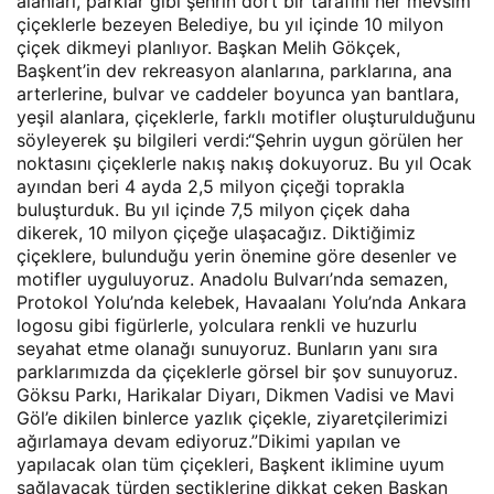
alanları, parklar gibi şehrin dört bir tarafını her mevsim
çiçeklerle bezeyen Belediye, bu yıl içinde 10 milyon
çiçek dikmeyi planlıyor. Başkan Melih Gökçek,
Başkent’in dev rekreasyon alanlarına, parklarına, ana
arterlerine, bulvar ve caddeler boyunca yan bantlara,
yeşil alanlara, çiçeklerle, farklı motifler oluşturulduğunu
söyleyerek şu bilgileri verdi:“Şehrin uygun görülen her
noktasını çiçeklerle nakış nakış dokuyoruz. Bu yıl Ocak
ayından beri 4 ayda 2,5 milyon çiçeği toprakla
buluşturduk. Bu yıl içinde 7,5 milyon çiçek daha
dikerek, 10 milyon çiçeğe ulaşacağız. Diktiğimiz
çiçeklere, bulunduğu yerin önemine göre desenler ve
motifler uyguluyoruz. Anadolu Bulvarı’nda semazen,
Protokol Yolu’nda kelebek, Havaalanı Yolu’nda Ankara
logosu gibi figürlerle, yolculara renkli ve huzurlu
seyahat etme olanağı sunuyoruz. Bunların yanı sıra
parklarımızda da çiçeklerle görsel bir şov sunuyoruz.
Göksu Parkı, Harikalar Diyarı, Dikmen Vadisi ve Mavi
Göl’e dikilen binlerce yazlık çiçekle, ziyaretçilerimizi
ağırlamaya devam ediyoruz.”Dikimi yapılan ve
yapılacak olan tüm çiçekleri, Başkent iklimine uyum
sağlayacak türden seçtiklerine dikkat çeken Başkan