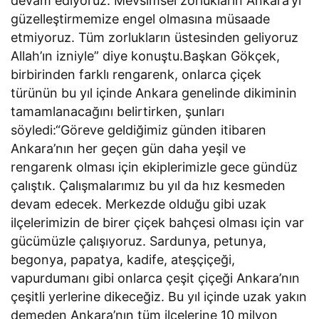
devam ediyoruz. Mevsimsel zorlukların Ankara’yı
güzelleştirmemize engel olmasına müsaade
etmiyoruz. Tüm zorlukların üstesinden geliyoruz
Allah’ın izniyle” diye konuştu.Başkan Gökçek,
birbirinden farklı rengarenk, onlarca çiçek
türünün bu yıl içinde Ankara genelinde dikiminin
tamamlanacağını belirtirken, şunları
söyledi:“Göreve geldiğimiz günden itibaren
Ankara’nın her geçen gün daha yeşil ve
rengarenk olması için ekiplerimizle gece gündüz
çalıştık. Çalışmalarımız bu yıl da hız kesmeden
devam edecek. Merkezde olduğu gibi uzak
ilçelerimizin de birer çiçek bahçesi olması için var
gücümüzle çalışıyoruz. Sardunya, petunya,
begonya, papatya, kadife, ateşçiçeği,
vapurdumanı gibi onlarca çeşit çiçeği Ankara’nın
çeşitli yerlerine dikeceğiz. Bu yıl içinde uzak yakın
demeden Ankara’nın tüm ilçelerine 10 milyon