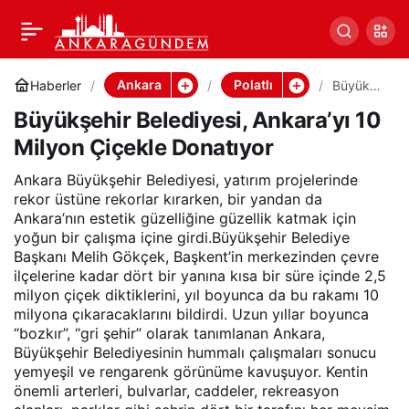
Büyükşehir Belediyesi,
Paylaş
Ankara’yı 10 Milyon
Ankara
Polatlı
Haberler
Büyükşe
hir
Büyükşehir Belediyesi, Ankara’yı 10
Belediye
Çiçekle Donatıyor
si,
Milyon Çiçekle Donatıyor
Ankara’y
ı 10
Milyon
Ankara Büyükşehir Belediyesi, yatırım projelerinde
Çiçekle
rekor üstüne rekorlar kırarken, bir yandan da
Donatıyo
Ankara’nın estetik güzelliğine güzellik katmak için
r
yoğun bir çalışma içine girdi.Büyükşehir Belediye
Başkanı Melih Gökçek, Başkent’in merkezinden çevre
ilçelerine kadar dört bir yanına kısa bir süre içinde 2,5
milyon çiçek diktiklerini, yıl boyunca da bu rakamı 10
milyona çıkaracaklarını bildirdi. Uzun yıllar boyunca
“bozkır”, “gri şehir” olarak tanımlanan Ankara,
Büyükşehir Belediyesinin hummalı çalışmaları sonucu
yemyeşil ve rengarenk görünüme kavuşuyor. Kentin
önemli arterleri, bulvarlar, caddeler, rekreasyon