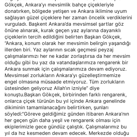
Gökçek, Ankara’yı mevsimlik bahçe çiçekleriyle
donatırken, bölgede yetişen ve Ankara iklimine uyum
sağlayan güzel çiçeklere her zaman öncelik verdiklerini
vurguladı. Başkent Ankara’da mevsimsel şartlar göz
önüne alınarak, kurak geçen yaz aylarına dayanıklı
çiçeklerin tercih edildiğini belirten Başkan Gökçek,
“Ankara, konum olarak her mevsimin belirgin yaşandığı
illerden biri. Yaz aylarının sıcak geçmesi peyzaj
çalışmalarımızı her ne kadar zorlaştırsa da her mevsim
olduğu gibi bu yaz da vatandaşlarımıza rengarenk bir
Ankara sunmak için çalışmalarımıza devam ediyoruz.
Mevsimsel zorlukların Ankara’yı güzelleştirmemize
engel olmasına müsaade etmiyoruz. Tüm zorlukların
üstesinden geliyoruz Allah’ın izniyle” diye
konuştu.Başkan Gökçek, birbirinden farklı rengarenk,
onlarca çiçek türünün bu yıl içinde Ankara genelinde
dikiminin tamamlanacağını belirtirken, şunları
söyledi:“Göreve geldiğimiz günden itibaren Ankara’nın
her geçen gün daha yeşil ve rengarenk olması için
ekiplerimizle gece gündüz çalıştık. Çalışmalarımız bu
yıl da hız kesmeden devam edecek. Merkezde olduğu