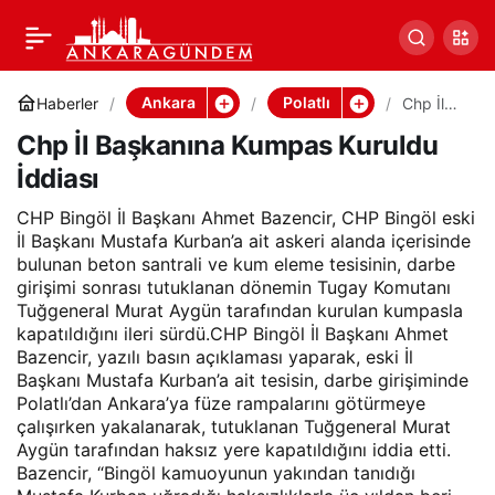
Chp İl Başkanına Kumpas
Paylaş
Kuruldu İddiası
Ankara
Polatlı
Haberler
Chp İl
Başkanın
Chp İl Başkanına Kumpas Kuruldu
a
Kumpas
İddiası
Kuruldu
İddiası
CHP Bingöl İl Başkanı Ahmet Bazencir, CHP Bingöl eski
İl Başkanı Mustafa Kurban’a ait askeri alanda içerisinde
bulunan beton santrali ve kum eleme tesisinin, darbe
girişimi sonrası tutuklanan dönemin Tugay Komutanı
Tuğgeneral Murat Aygün tarafından kurulan kumpasla
kapatıldığını ileri sürdü.CHP Bingöl İl Başkanı Ahmet
Bazencir, yazılı basın açıklaması yaparak, eski İl
Başkanı Mustafa Kurban’a ait tesisin, darbe girişiminde
Polatlı’dan Ankara’ya füze rampalarını götürmeye
çalışırken yakalanarak, tutuklanan Tuğgeneral Murat
Aygün tarafından haksız yere kapatıldığını iddia etti.
Bazencir, “Bingöl kamuoyunun yakından tanıdığı