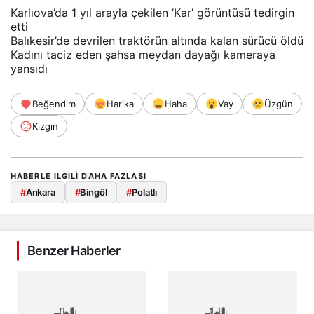
Karlıova’da 1 yıl arayla çekilen ’Kar’ görüntüsü tedirgin
etti
Balıkesir’de devrilen traktörün altında kalan sürücü öldü
Kadını taciz eden şahsa meydan dayağı kameraya
yansıdı
Beğendim
Harika
Haha
Vay
Üzgün
Kızgın
HABERLE ILGILI DAHA FAZLASI
#
Ankara
#
Bingöl
#
Polatlı
Benzer Haberler