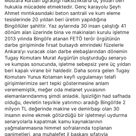
Mustafa Kurban uğradığı haksızlıklarla üç yıldan beri
hukukla mücadele etmektedir. Genç karayolu Şeyh
Ahmet mıntıkasındaki beton santrali ve kum eleme
tesislerinde 20 yıldan beri üretim yapıldığına
Bingöllüler şahittir. Yaz aylarında 30 insan çalıştığı 41
dönüm alan üzerinde bina ve makinaları kurulu işletme
2013 yılında Bingöl’e atanan FETÖ terör örgütünün
darbe girişiminde fırsat bulsaydı emrindeki füzelerle
Ankara’yı vuracak olan darbe elebaşlarından dönemin
Tugay Komutanı Murat Aygün’ün oluşturduğu senaryo
ve kumpas sonucunda, işletme sebepsiz yere üç yıldan
beri kapalı virane bir haldedir. Daha sonra gelen Tugay
Komutanı Yunus Kotaman keyfi uygulamayı telafi
girişimlerimize sert tepki göstermesine anlam
verememiştik, meğer oda melanet yuvasının
elemanlarındanmış şimdi anladık. İşsizliğin had safhada
olduğu, devletin teşvikle yatırımcı aradığı Bingöl’de 2
milyon TL değerinde makine ve demirbaşı olan 30
insanın evine ekmek götürdüğü bir işletmeyi uydurma
senaryolarla kapatmak kamu kaynaklarının
yağmalanmasına himmet sofralarında toplanan
ganimetleri, ana muhalefet il başkanı sıfatıyla