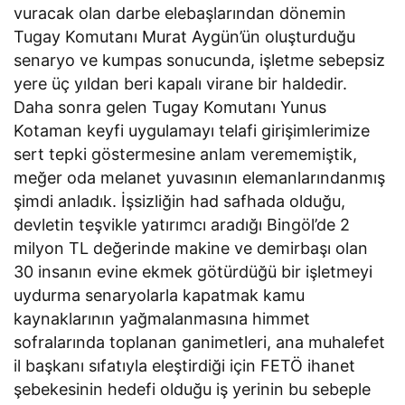
vuracak olan darbe elebaşlarından dönemin
Tugay Komutanı Murat Aygün’ün oluşturduğu
senaryo ve kumpas sonucunda, işletme sebepsiz
yere üç yıldan beri kapalı virane bir haldedir.
Daha sonra gelen Tugay Komutanı Yunus
Kotaman keyfi uygulamayı telafi girişimlerimize
sert tepki göstermesine anlam verememiştik,
meğer oda melanet yuvasının elemanlarındanmış
şimdi anladık. İşsizliğin had safhada olduğu,
devletin teşvikle yatırımcı aradığı Bingöl’de 2
milyon TL değerinde makine ve demirbaşı olan
30 insanın evine ekmek götürdüğü bir işletmeyi
uydurma senaryolarla kapatmak kamu
kaynaklarının yağmalanmasına himmet
sofralarında toplanan ganimetleri, ana muhalefet
il başkanı sıfatıyla eleştirdiği için FETÖ ihanet
şebekesinin hedefi olduğu iş yerinin bu sebeple