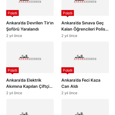
Polatlı
Polatlı
Ankara’da Devrilen Tir’ın
Ankara’da Sınava Geç
Şoförü Yaralandı
Kalan Öğrencileri Polis
Yetiştirdi
2 yıl önce
2 yıl önce
Polatlı
Polatlı
Ankara’da Elektrik
Ankara’da Feci Kaza
Akımına Kapılan Çiftçi
Can Aldı
Kurtarılamadı…
2 yıl önce
2 yıl önce