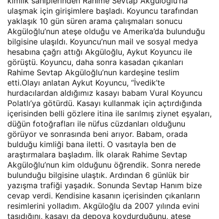
kimlik sahiplerinden Rahime Sevtap Akgüloğlu’na
ulaşmak için girişimlere başladı. Koyuncu tarafından
yaklaşık 10 gün süren arama çalışmaları sonucu
Akgüloğlu’nun ateşe olduğu ve Amerika’da bulunduğu
bilgisine ulaşıldı. Koyuncu’nun mail ve sosyal medya
hesabına çağrı attığı Akgüloğlu, Aykut Koyuncu ile
görüştü. Koyuncu, daha sonra kasadan çıkanları
Rahime Sevtap Akgüloğlu’nun kardeşine teslim
etti.Olayı anlatan Aykut Koyuncu, “İvedik’te
hurdacılardan aldığımız kasayı babam Vural Koyuncu
Polatlı’ya götürdü. Kasayı kullanmak için açtırdığında
içerisinden belli gözlere itina ile sarılmış ziynet eşyaları,
düğün fotoğrafları ile nüfus cüzdanları olduğunu
görüyor ve sonrasında beni arıyor. Babam, orada
bulduğu kimliği bana iletti. O vasıtayla ben de
araştırmalara başladım. İlk olarak Rahime Sevtap
Akgüloğlu’nun kim olduğunu öğrendik. Sonra nerede
bulunduğu bilgisine ulaştık. Ardından 6 günlük bir
yazışma trafiği yaşadık. Sonunda Sevtap Hanım bize
cevap verdi. Kendisine kasanın içerisinden çıkanların
resimlerini yolladım. Akgüloğlu da 2007 yılında evini
taşıdığını, kasayı da depoya koydurduğunu, ateşe