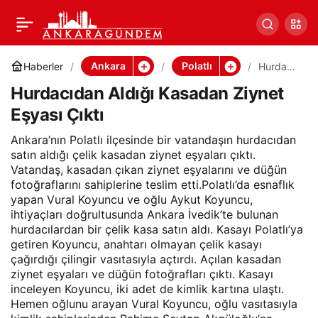
Hurdacıdan Aldığı
Paylaş
Kasadan Ziynet Eşyası
Ankara
Polatlı
Haberler
Hurdacı
dan
Hurdacıdan Aldığı Kasadan Ziynet
Aldığı
Çıktı
Kasadan
Eşyası Çıktı
Ziynet
Eşyası
Çıktı
Ankara’nın Polatlı ilçesinde bir vatandaşın hurdacıdan
satın aldığı çelik kasadan ziynet eşyaları çıktı.
Vatandaş, kasadan çıkan ziynet eşyalarını ve düğün
fotoğraflarını sahiplerine teslim etti.Polatlı’da esnaflık
yapan Vural Koyuncu ve oğlu Aykut Koyuncu,
ihtiyaçları doğrultusunda Ankara İvedik’te bulunan
hurdacılardan bir çelik kasa satın aldı. Kasayı Polatlı’ya
getiren Koyuncu, anahtarı olmayan çelik kasayı
çağırdığı çilingir vasıtasıyla açtırdı. Açılan kasadan
ziynet eşyaları ve düğün fotoğrafları çıktı. Kasayı
inceleyen Koyuncu, iki adet de kimlik kartına ulaştı.
Hemen oğlunu arayan Vural Koyuncu, oğlu vasıtasıyla