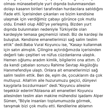
olması münasebetiyle yurt dışında bulunmasından
dolayı kasanın birileri tarafından hurdacılara satıldığını
ifade etti. İçerisinden çıkanları ve bizim kendisine
ulaşmak için verdiğimiz çabayı görünce çok mutlu
oldu. Emekli olup ABD’ye yerleşmiş. Bizden yurt
dışında bulunmaları nedeniyle Türkiye’de olan
kardeşiyle temasa geçmemizi istedi. Biz de kardeşi ile
buluştuk. Kendisine emanetlerimizi sağ salim teslim
ettik” dedi.Baba Vural Koyuncu ise, “Kasayı kullanmak
için satın almıştık. Çilingire açtırdığımızda içerisinden
değerli takı çeşitleri ve nüfus cüzdanlarına ulaştık.
Hemen oğlumu aradım kimlik, bilgilerini ona attım. O
da kendi çabaları sonucu Rahime Sevtap Akgüloğlu
Hanımefendiye ulaştı. Onlara ait emanetlerimizi sağ
salim teslim ettik. Ben de, eşim de, çocuklarım da çok
mutluyuz. Allah’ım aile huzurumuzu geçici, dünyevi
kaygılarla bozdurmasın” dedi.“Koyuncu ailesine
teşekkür ederim”Ablasına ait emanetleri Koyuncu
ailesinden teslim alan makine mühendisi işadamı Alper
Sümen, “Böyle insanları toplumumuzda görmek,
tanışmak bizi çok mutlu etti. Kendilerine ablamın