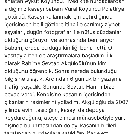
anlatan Aykut Koyuncu, “İvedik’te hurdacılardan
aldığımız kasayı babam Vural Koyuncu Polatlı’ya
götürdü. Kasayı kullanmak için açtırdığında
içerisinden belli gözlere itina ile sarılmış ziynet
eşyaları, düğün fotoğrafları ile nüfus cüzdanları
olduğunu görüyor ve sonrasında beni arıyor.
Babam, orada bulduğu kimliği bana iletti. O
vasıtayla ben de araştırmalara başladım. İlk
olarak Rahime Sevtap Akgüloğlu’nun kim
olduğunu öğrendik. Sonra nerede bulunduğu
bilgisine ulaştık. Ardından 6 günlük bir yazışma
trafiği yaşadık. Sonunda Sevtap Hanım bize
cevap verdi. Kendisine kasanın içerisinden
çıkanların resimlerini yolladım. Akgüloğlu da 2007
yılında evini taşıdığını, kasayı da depoya
koydurduğunu, ateşe olması münasebetiyle yurt
dışında bulunmasından dolayı kasanın birileri
tarafından hurdacılara satıldığını ifade etti.