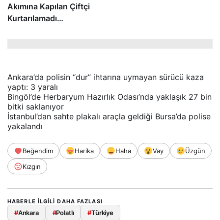
Akımına Kapılan Çiftçi
Kurtarılamadı…
Ankara’da polisin “dur” ihtarına uymayan sürücü kaza
yaptı: 3 yaralı
Bingöl’de Herbaryum Hazırlık Odası’nda yaklaşık 27 bin
bitki saklanıyor
İstanbul’dan sahte plakalı araçla geldiği Bursa’da polise
yakalandı
Beğendim
Harika
Haha
Vay
Üzgün
Kızgın
HABERLE ILGILI DAHA FAZLASI
#
Ankara
#
Polatlı
#
Türkiye