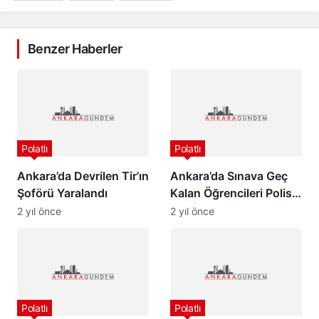
Benzer Haberler
Polatlı
Polatlı
Ankara’da Devrilen Tir’ın
Ankara’da Sınava Geç
Şoförü Yaralandı
Kalan Öğrencileri Polis
Yetiştirdi
2 yıl önce
2 yıl önce
Polatlı
Polatlı