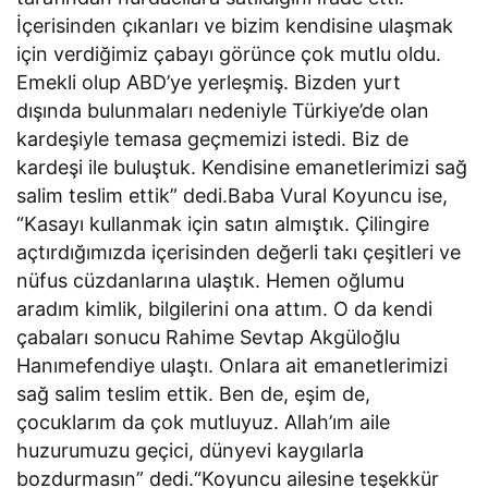
İçerisinden çıkanları ve bizim kendisine ulaşmak
için verdiğimiz çabayı görünce çok mutlu oldu.
Emekli olup ABD’ye yerleşmiş. Bizden yurt
dışında bulunmaları nedeniyle Türkiye’de olan
kardeşiyle temasa geçmemizi istedi. Biz de
kardeşi ile buluştuk. Kendisine emanetlerimizi sağ
salim teslim ettik” dedi.Baba Vural Koyuncu ise,
“Kasayı kullanmak için satın almıştık. Çilingire
açtırdığımızda içerisinden değerli takı çeşitleri ve
nüfus cüzdanlarına ulaştık. Hemen oğlumu
aradım kimlik, bilgilerini ona attım. O da kendi
çabaları sonucu Rahime Sevtap Akgüloğlu
Hanımefendiye ulaştı. Onlara ait emanetlerimizi
sağ salim teslim ettik. Ben de, eşim de,
çocuklarım da çok mutluyuz. Allah’ım aile
huzurumuzu geçici, dünyevi kaygılarla
bozdurmasın” dedi.“Koyuncu ailesine teşekkür