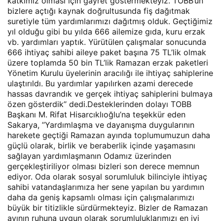
katkımız olması için gayret göstermekteyiz. TOBB’un
bizlere açtığı kaynak doğrultusunda fiş dağıtmak
suretiyle tüm yardımlarımızı dağıtmış olduk. Geçtiğimiz
yıl olduğu gibi bu yılda 666 ailemize gıda, kuru erzak
vb. yardımları yaptık. Yürütülen çalışmalar sonucunda
666 ihtiyaç sahibi aileye paket başına 75 TL’lik olmak
üzere toplamda 50 bin TL’lik Ramazan erzak paketleri
Yönetim Kurulu üyelerinin aracılığı ile ihtiyaç sahiplerine
ulaştırıldı. Bu yardımlar yapılırken azami derecede
hassas davrandık ve gerçek ihtiyaç sahiplerini bulmaya
özen gösterdik’’ dedi.Desteklerinden dolayı TOBB
Başkanı M. Rifat Hisarcıklıoğlu’na teşekkür eden
Sakarya, ’’Yardımlaşma ve dayanışma duygularının
harekete geçtiği Ramazan ayında toplumumuzun daha
güçlü olarak, birlik ve beraberlik içinde yaşamasını
sağlayan yardımlaşmanın Odamız üzerinden
gerçekleştiriliyor olması bizleri son derece memnun
ediyor. Oda olarak sosyal sorumluluk bilinciyle ihtiyaç
sahibi vatandaşlarımıza her sene yapılan bu yardımın
daha da geniş kapsamlı olması için çalışmalarımızı
büyük bir titizlikle sürdürmekteyiz. Bizler de Ramazan
ayının ruhuna uygun olarak sorumluluklarımızı en iyi