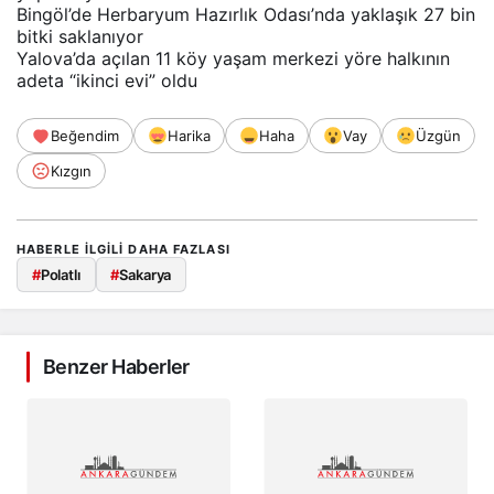
Bingöl’de Herbaryum Hazırlık Odası’nda yaklaşık 27 bin
bitki saklanıyor
Yalova’da açılan 11 köy yaşam merkezi yöre halkının
adeta “ikinci evi” oldu
Beğendim
Harika
Haha
Vay
Üzgün
Kızgın
HABERLE ILGILI DAHA FAZLASI
#
Polatlı
#
Sakarya
Benzer Haberler