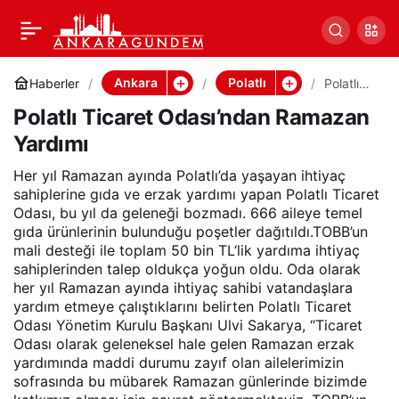
Polatlı Ticaret
Paylaş
Odası’ndan Ramazan
Ankara
Polatlı
Haberler
Polatlı
Ticaret
Polatlı Ticaret Odası’ndan Ramazan
Odası’nd
Yardımı
an
Yardımı
Ramaza
n
Yardımı
Her yıl Ramazan ayında Polatlı’da yaşayan ihtiyaç
sahiplerine gıda ve erzak yardımı yapan Polatlı Ticaret
Odası, bu yıl da geleneği bozmadı. 666 aileye temel
gıda ürünlerinin bulunduğu poşetler dağıtıldı.TOBB’un
mali desteği ile toplam 50 bin TL‘lik yardıma ihtiyaç
sahiplerinden talep oldukça yoğun oldu. Oda olarak
her yıl Ramazan ayında ihtiyaç sahibi vatandaşlara
yardım etmeye çalıştıklarını belirten Polatlı Ticaret
Odası Yönetim Kurulu Başkanı Ulvi Sakarya, “Ticaret
Odası olarak geleneksel hale gelen Ramazan erzak
yardımında maddi durumu zayıf olan ailelerimizin
sofrasında bu mübarek Ramazan günlerinde bizimde