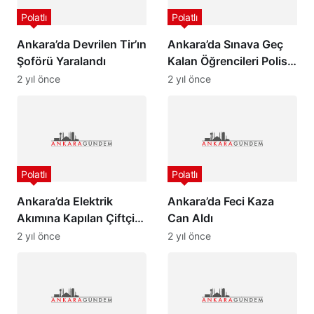
Polatlı
Polatlı
Ankara’da Devrilen Tir’ın
Ankara’da Sınava Geç
Şoförü Yaralandı
Kalan Öğrencileri Polis
Yetiştirdi
2 yıl önce
2 yıl önce
Polatlı
Polatlı
Ankara’da Elektrik
Ankara’da Feci Kaza
Akımına Kapılan Çiftçi
Can Aldı
Kurtarılamadı…
2 yıl önce
2 yıl önce