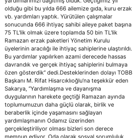
yardımlarımızı dağıtmış olduk. Geçtiğimiz yıl
olduğu gibi bu yılda 666 ailemize gıda, kuru erzak
vb. yardımları yaptık. Yürütülen çalışmalar
sonucunda 666 ihtiyaç sahibi aileye paket başına
75 TL’lik olmak üzere toplamda 50 bin TL’lik
Ramazan erzak paketleri Yönetim Kurulu
üyelerinin aracılığı ile ihtiyaç sahiplerine ulaştırıldı.
Bu yardımlar yapılırken azami derecede hassas
davrandık ve gerçek ihtiyaç sahiplerini bulmaya
özen gösterdik’’ dedi.Desteklerinden dolayı TOBB
Başkanı M. Rifat Hisarcıklıoğlu’na teşekkür eden
Sakarya, ’’Yardımlaşma ve dayanışma
duygularının harekete geçtiği Ramazan ayında
toplumumuzun daha güçlü olarak, birlik ve
beraberlik içinde yaşamasını sağlayan
yardımlaşmanın Odamız üzerinden
gerçekleştiriliyor olması bizleri son derece
memnun ediyor. Oda olarak sosyal sorumluluk