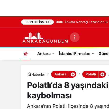
0:06
Ankara Nobetçi Eczaneler 0
SON GELIŞMELER
Ankara
İstanbul Firmaları
Gün
Ankara
Polatlı
Haberler
Polatlı’da 8 yaşındak
kaybolması
Ankara'nın Polatlı ilçesinde 8 yaşınd