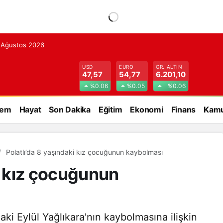
7 Ağustos 2026
USD
EURO
GR. ALTIN
47,57
54,77
6.201,10
%0.06
%0.05
%0.06
dem
Hayat
Son Dakika
Eğitim
Ekonomi
Finans
Kamu
Polatlı’da 8 yaşındaki kız çocuğunun kaybolması
i kız çocuğunun
aki Eylül Yağlıkara'nın kaybolmasına ilişkin