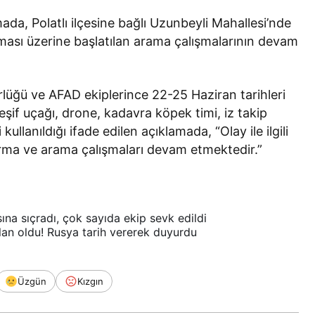
mada, Polatlı ilçesine bağlı Uzunbeyli Mahallesi’nde
lması üzerine başlatılan arama çalışmalarının devam
lüğü ve AFAD ekiplerince 22-25 Haziran tarihleri
şif uçağı, drone, kadavra köpek timi, iz takip
llanıldığı ifade edilen açıklamada, “Olay ile ilgili
turma ve arama çalışmaları devam etmektedir.”
sına sıçradı, çok sayıda ekip sevk edildi
an oldu! Rusya tarih vererek duyurdu
Üzgün
Kızgın