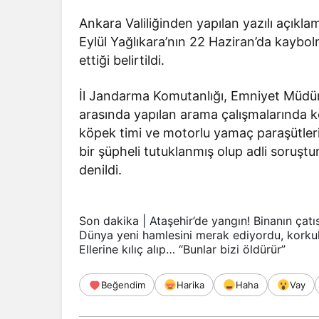
Ankara Valiliğinden yapılan yazılı açıkla
Eylül Yağlıkara’nın 22 Haziran’da kaybo
ettiği belirtildi.
İl Jandarma Komutanlığı, Emniyet Müdür
arasında yapılan arama çalışmalarında ke
köpek timi ve motorlu yamaç paraşütleri ku
bir şüpheli tutuklanmış olup adli soruş
denildi.
Son dakika | Ataşehir’de yangın! Binanın çatı
Dünya yeni hamlesini merak ediyordu, korkul
Ellerine kılıç alıp… “Bunlar bizi öldürür”
Beğendim
Harika
Haha
Vay