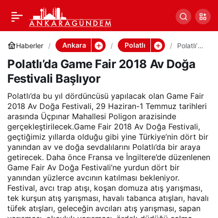
Polatlı’da Game Fair 2018
Paylaş
Av Doğa Festivali
Ankara
Polatlı
Haberler
Polatlı’da
Game
Polatlı’da Game Fair 2018 Av Doğa
Fair
Başlıyor
2018 Av
Festivali Başlıyor
Doğa
Festivali
Başlıyor
Polatlı’da bu yıl dördüncüsü yapılacak olan Game Fair
2018 Av Doğa Festivali, 29 Haziran-1 Temmuz tarihleri
arasında Üçpınar Mahallesi Poligon arazisinde
gerçekleştirilecek.Game Fair 2018 Av Doğa Festivali,
geçtiğimiz yıllarda olduğu gibi yine Türkiye’nin dört bir
yanından av ve doğa sevdalılarını Polatlı’da bir araya
getirecek. Daha önce Fransa ve İngiltere’de düzenlenen
Game Fair Av Doğa Festivali’ne yurdun dört bir
yanından yüzlerce avcının katılması bekleniyor.
Festival, avcı trap atışı, koşan domuza atış yarışması,
tek kurşun atış yarışması, havalı tabanca atışları, havalı
tüfek atışları, geleceğin avcıları atış yarışması, sapan