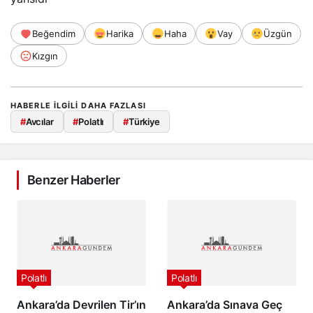
Beğendim
Harika
Haha
Vay
Üzgün
Kızgın
HABERLE ILGILI DAHA FAZLASI
#
Avcılar
#
Polatlı
#
Türkiye
Benzer Haberler
Polatlı
Polatlı
Ankara’da Devrilen Tir’ın
Ankara’da Sınava Geç