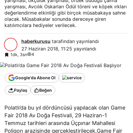
yarışması, okçuluk yarışması, ördek düdüğü çalma
yarışması, Avcılık Oskarları Ödül töreni ve köpek ırkları
değerlendirme etkinliği gibi birçok müsabakaya sahne
olacak. Müsabakalar sonunda dereceye giren
katılımcılara hediyeler verilecek.
haberkurusu
tarafından yayınlandı
27 Haziran 2018, 11:25
yayınlandı
4
1dk, 3sn
Google'da Abone Ol
Paylaş
Beğen
Polatlı’da bu yıl dördüncüsü yapılacak olan Game
Fair 2018 Av Doğa Festivali, 29 Haziran-1
Temmuz tarihleri arasında Üçpınar Mahallesi
Poligon arazisinde gerçekleştirilecek.Game Fair