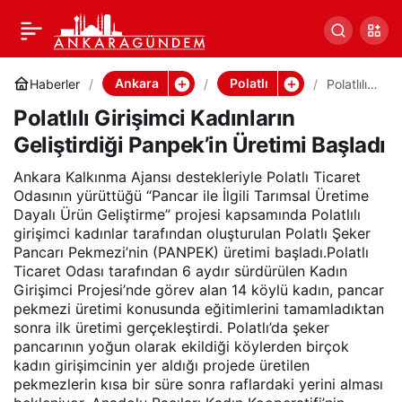
Polatlılı Girişimci
Paylaş
Kadınların Geliştirdiği
Ankara
Polatlı
Haberler
Polatlılı
Girişimci
Polatlılı Girişimci Kadınların
Kadınları
Panpek’in Üretimi Başladı
n
Geliştirdiği Panpek’in Üretimi Başladı
Geliştirdi
ği
Panpek’i
Ankara Kalkınma Ajansı destekleriyle Polatlı Ticaret
n Üretimi
Odasının yürüttüğü “Pancar ile İlgili Tarımsal Üretime
Başladı
Dayalı Ürün Geliştirme” projesi kapsamında Polatlılı
girişimci kadınlar tarafından oluşturulan Polatlı Şeker
Pancarı Pekmezi’nin (PANPEK) üretimi başladı.Polatlı
Ticaret Odası tarafından 6 aydır sürdürülen Kadın
Girişimci Projesi’nde görev alan 14 köylü kadın, pancar
pekmezi üretimi konusunda eğitimlerini tamamladıktan
sonra ilk üretimi gerçekleştirdi. Polatlı’da şeker
pancarının yoğun olarak ekildiği köylerden birçok
kadın girişimcinin yer aldığı projede üretilen
pekmezlerin kısa bir süre sonra raflardaki yerini alması