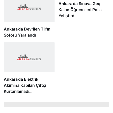
Ankara’da Devrilen Tir’ın
Ankara’da Sınava Geç
Şoförü Yaralandı
Kalan Öğrencileri Polis
Yetiştirdi
Ankara’da Elektrik
Akımına Kapılan Çiftçi
Kurtarılamadı…
Ankara’da polisin “dur” ihtarına uymayan sürücü kaza
yaptı: 3 yaralı
Bingöl’de Herbaryum Hazırlık Odası’nda yaklaşık 27 bin
bitki saklanıyor
Orman köylülerinin zorlu defne yaprağı mesaisi
Beğendim
Harika
Haha
Vay
Üzgün