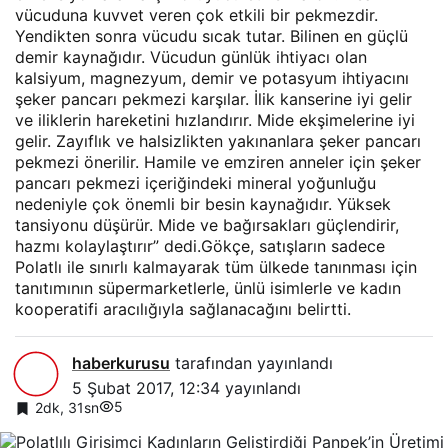
vücuduna kuvvet veren çok etkili bir pekmezdir.
Yendikten sonra vücudu sıcak tutar. Bilinen en güçlü
demir kaynağıdır. Vücudun günlük ihtiyacı olan
kalsiyum, magnezyum, demir ve potasyum ihtiyacını
şeker pancarı pekmezi karşılar. İlik kanserine iyi gelir
ve iliklerin hareketini hızlandırır. Mide ekşimelerine iyi
gelir. Zayıflık ve halsizlikten yakınanlara şeker pancarı
pekmezi önerilir. Hamile ve emziren anneler için şeker
pancarı pekmezi içeriğindeki mineral yoğunluğu
nedeniyle çok önemli bir besin kaynağıdır. Yüksek
tansiyonu düşürür. Mide ve bağırsakları güçlendirir,
hazmı kolaylaştırır” dedi.Gökçe, satışların sadece
Polatlı ile sınırlı kalmayarak tüm ülkede tanınması için
tanıtımının süpermarketlerle, ünlü isimlerle ve kadın
kooperatifi aracılığıyla sağlanacağını belirtti.
haberkurusu
tarafından yayınlandı
5 Şubat 2017, 12:34
yayınlandı
5
2dk, 31sn