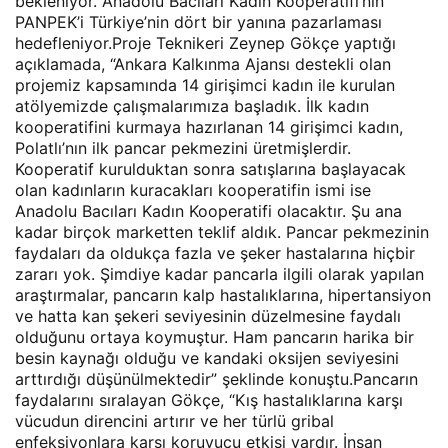
bekleniyor. Anadolu Bacıları Kadın Kooperatifi’nin
PANPEK’i Türkiye’nin dört bir yanına pazarlaması
hedefleniyor.Proje Teknikeri Zeynep Gökçe yaptığı
açıklamada, “Ankara Kalkınma Ajansı destekli olan
projemiz kapsamında 14 girişimci kadın ile kurulan
atölyemizde çalışmalarımıza başladık. İlk kadın
kooperatifini kurmaya hazırlanan 14 girişimci kadın,
Polatlı’nın ilk pancar pekmezini üretmişlerdir.
Kooperatif kurulduktan sonra satışlarına başlayacak
olan kadınların kuracakları kooperatifin ismi ise
Anadolu Bacıları Kadın Kooperatifi olacaktır. Şu ana
kadar birçok marketten teklif aldık. Pancar pekmezinin
faydaları da oldukça fazla ve şeker hastalarına hiçbir
zararı yok. Şimdiye kadar pancarla ilgili olarak yapılan
araştırmalar, pancarın kalp hastalıklarına, hipertansiyon
ve hatta kan şekeri seviyesinin düzelmesine faydalı
olduğunu ortaya koymuştur. Ham pancarın harika bir
besin kaynağı olduğu ve kandaki oksijen seviyesini
arttırdığı düşünülmektedir” şeklinde konuştu.Pancarın
faydalarını sıralayan Gökçe, “Kış hastalıklarına karşı
vücudun direncini artırır ve her türlü gribal
enfeksiyonlara karşı koruyucu etkisi vardır. İnsan