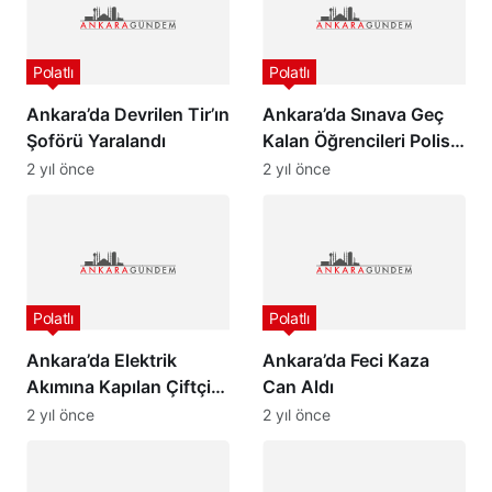
Polatlı
Polatlı
Ankara’da Elektrik
Ankara’da Feci Kaza
Akımına Kapılan Çiftçi
Can Aldı
Kurtarılamadı…
2 yıl önce
2 yıl önce
Polatlı
Polatlı
Polatlı Belediyespor 3.
31 Mart 2024 Seçimleri
Lige Yükseldi
Polatlı’da Oy Dağılımı
2 yıl önce
2 yıl önce