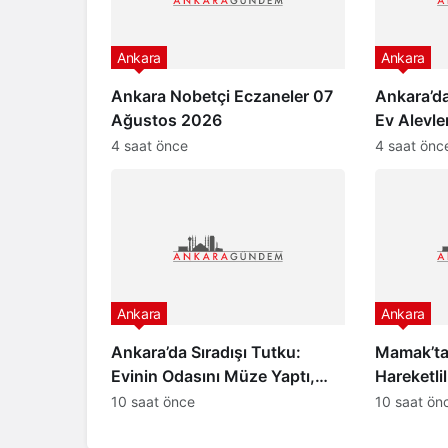
Ankara
Ankara
Ankara Nobetçi Eczaneler 07
Ankara’da
Ağustos 2026
Ev Alevle
4 saat önce
4 saat önc
Ankara
Ankara
Ankara’da Sıradışı Tutku:
Mamak’ta
Evinin Odasını Müze Yaptı,
Hareketlil
Gören Şaşırıyor!
Sektörün
10 saat önce
10 saat ön