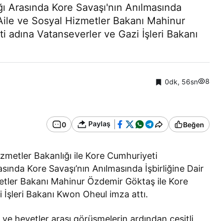
ığı Arasında Kore Savaşı'nın Anılmasında
 Aile ve Sosyal Hizmetler Bakanı Mahinur
 adına Vatanseverler ve Gazi İşleri Bakanı
8
0dk, 56sn
Paylaş
0
Beğen
zmetler Bakanlığı ile Kore Cumhuriyeti
asında Kore Savaşı’nın Anılmasında İşbirliğine Dair
etler Bakanı Mahinur Özdemir Göktaş ile Kore
 İşleri Bakanı Kwon Oheul imza attı.
ve heyetler arası görüşmelerin ardından çeşitli