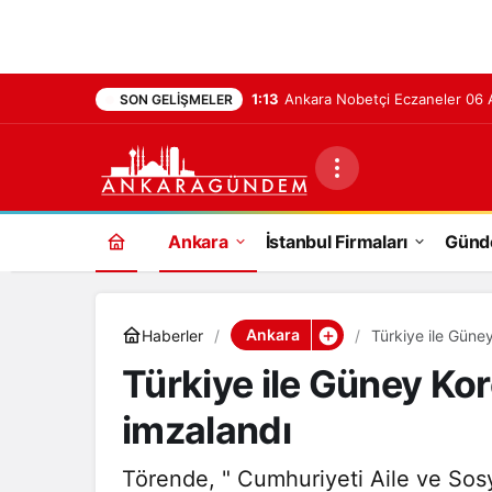
1:13
Ankara Nobetçi Eczaneler 06
SON GELIŞMELER
Ankara
İstanbul Firmaları
Gün
Ankara
Haberler
Türkiye ile Güne
Türkiye ile Güney Ko
imzalandı
Törende, " Cumhuriyeti Aile ve Sosy