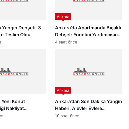
Ankara
 Yangın Dehşeti: 3
Ankara’da Apartmanda Bıçaklı
re Teslim Oldu
Dehşet: Yönetici Yardımcısını
Hayattan Kopardı
e
4 saat önce
Ankara
 Yeni Konut
Ankara’dan Son Dakika Yangın
iği Nakliyat
Haberi: Alevler Evlere
ü Canlandırdı
Sıçramadan…
ce
10 saat önce