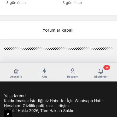
America’dan Türkiye
Barış Rüzgarları Altını
3 gün önce
3 gün önce
İçin İyimser Analiz!
Çakıttı!
Yorumlar kapalı.
0
Anasayfa
Akış
Hesabım
Bildirimler
Yazarlarımız
Kaldırılmasını İstediğiniz Haberler İçin Whatsapp Hattı:
Hesabım
Gizlilik politikası
İletişim
© Telif Hakkı 2026, Tüm Hakları Saklıdır