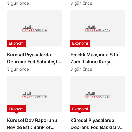
Pahalı Sigara 140 TL
Zam Oranlarında
3 gün önce
3 gün önce
Oldu”
Beklenmedik Gelişme!
Ekonomi
Ekonomi
Küresel Piyasalarda
Emekli Maaşında Sıfır
Deprem: Fed Şahinleşti,
Zam Riskine Karşı
Değerli Metaller Çakıldı!
Formül: Ak Parti Meclis
3 gün önce
3 gün önce
Grubu Harekete Geçti!
Ekonomi
Ekonomi
Küresel Dev Raporunu
Küresel Piyasalarda
Revize Etti: Bank of
Deprem: Fed Baskısı ve