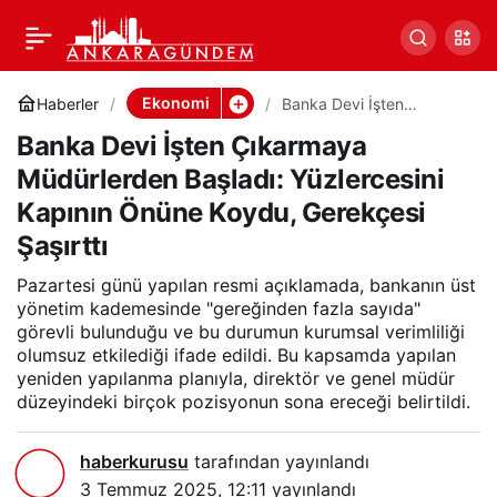
Banka Devi İşten
0
Paylaş
Çıkarmaya Müdürlerden
Ekonomi
Haberler
Banka Devi İşten
Çıkarmaya Müdürlerden
Banka Devi İşten Çıkarmaya
Başladı: Yüzlercesini
Başladı: Yüzlercesini
Kapının Önüne Koydu,
Müdürlerden Başladı: Yüzlercesini
Gerekçesi Şaşırttı
Kapının Önüne Koydu, Gerekçesi
Kapının Önüne Koydu,
Şaşırttı
Gerekçesi Şaşırttı
Pazartesi günü yapılan resmi açıklamada, bankanın üst
yönetim kademesinde "gereğinden fazla sayıda"
görevli bulunduğu ve bu durumun kurumsal verimliliği
olumsuz etkilediği ifade edildi. Bu kapsamda yapılan
yeniden yapılanma planıyla, direktör ve genel müdür
düzeyindeki birçok pozisyonun sona ereceği belirtildi.
haberkurusu
tarafından yayınlandı
3 Temmuz 2025, 12:11
yayınlandı