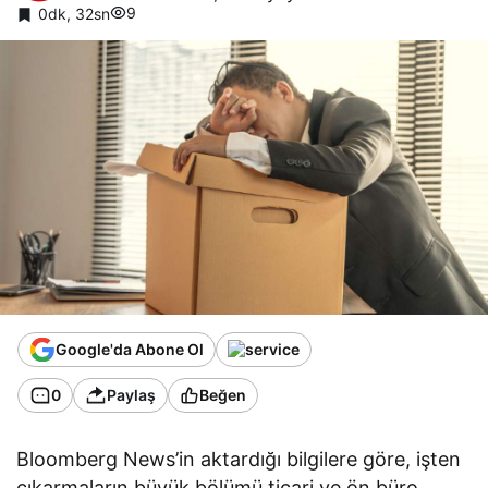
9
0dk, 32sn
Google'da Abone Ol
0
Paylaş
Beğen
Bloomberg News’in aktardığı bilgilere göre, işten
çıkarmaların büyük bölümü ticari ve ön büro