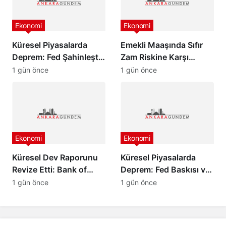
Ekonomi
Ekonomi
Küresel Piyasalarda
Emekli Maaşında Sıfır
Deprem: Fed Şahinleşti,
Zam Riskine Karşı
Değerli Metaller Çakıldı!
Formül: Ak Parti Meclis
1 gün önce
1 gün önce
Grubu Harekete Geçti!
Ekonomi
Ekonomi
Küresel Dev Raporunu
Küresel Piyasalarda
Revize Etti: Bank of
Deprem: Fed Baskısı ve
America’dan Türkiye
Barış Rüzgarları Altını
1 gün önce
1 gün önce
İçin İyimser Analiz!
Çakıttı!