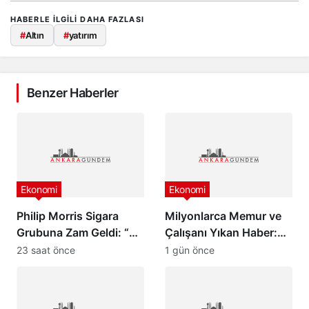
HABERLE ILGILI DAHA FAZLASI
#
Altın
#
yatırım
Benzer Haberler
Ekonomi
Ekonomi
Philip Morris Sigara
Milyonlarca Memur ve
Grubuna Zam Geldi: “En
Çalışanı Yıkan Haber:
Pahalı Sigara 140 TL
Zam Oranlarında
23 saat önce
1 gün önce
Oldu”
Beklenmedik Gelişme!