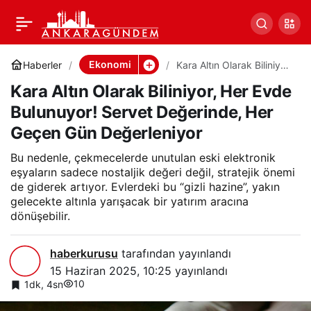
Kara Altın Olarak
0
Paylaş
Biliniyor, Her Evde
Ekonomi
Haberler
Kara Altın Olarak Biliniyor,
Her Evde Bulunuyor!
Kara Altın Olarak Biliniyor, Her Evde
Servet Değerinde, Her
Bulunuyor! Servet
Geçen Gün Değerleniyor
Bulunuyor! Servet Değerinde, Her
Geçen Gün Değerleniyor
Değerinde, Her Geçen
Bu nedenle, çekmecelerde unutulan eski elektronik
Gün Değerleniyor
eşyaların sadece nostaljik değeri değil, stratejik önemi
de giderek artıyor. Evlerdeki bu “gizli hazine”, yakın
gelecekte altınla yarışacak bir yatırım aracına
dönüşebilir.
haberkurusu
tarafından yayınlandı
15 Haziran 2025, 10:25
yayınlandı
10
1dk, 4sn