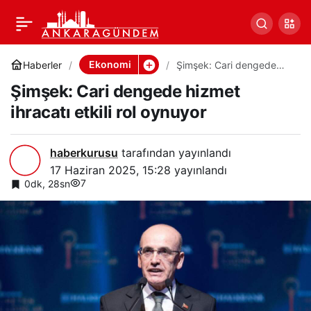
Şimşek: Cari dengede
0
Paylaş
hizmet ihracatı etkili rol
Ekonomi
Haberler
Şimşek: Cari dengede
hizmet ihracatı etkili rol
Şimşek: Cari dengede hizmet
oynuyor
oynuyor
ihracatı etkili rol oynuyor
haberkurusu
tarafından yayınlandı
17 Haziran 2025, 15:28
yayınlandı
7
0dk, 28sn