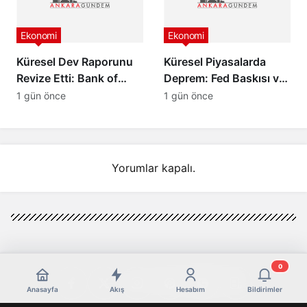
Ekonomi
Ekonomi
Küresel Dev Raporunu
Küresel Piyasalarda
Revize Etti: Bank of
Deprem: Fed Baskısı ve
America’dan Türkiye
Barış Rüzgarları Altını
1 gün önce
1 gün önce
İçin İyimser Analiz!
Çakıttı!
Yorumlar kapalı.
0
Anasayfa
Akış
Hesabım
Bildirimler