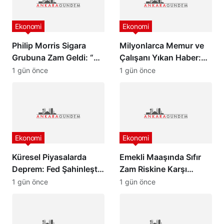
Ekonomi
Ekonomi
Philip Morris Sigara
Milyonlarca Memur ve
Grubuna Zam Geldi: “En
Çalışanı Yıkan Haber:
Pahalı Sigara 140 TL
Zam Oranlarında
1 gün önce
1 gün önce
Oldu”
Beklenmedik Gelişme!
Ekonomi
Ekonomi
Küresel Piyasalarda
Emekli Maaşında Sıfır
Deprem: Fed Şahinleşti,
Zam Riskine Karşı
Değerli Metaller Çakıldı!
Formül: Ak Parti Meclis
1 gün önce
1 gün önce
Grubu Harekete Geçti!