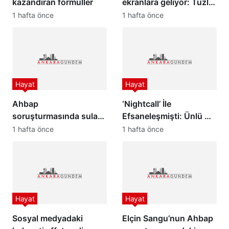
kazandıran formüller
ekranlara geliyor: Tuzlu
Kahve dizisi yıldızları
1 hafta önce
1 hafta önce
buluşturdu!
Hayat
Hayat
Ahbap
‘Nightcall’ İle
soruşturmasında sular
Efsaneleşmişti: Ünlü DJ
durulmuyor: Hayko
Kavinsky Paris’te ölü
1 hafta önce
1 hafta önce
Cepkin ile Cüneyt
bulundu
Özdemir birbirine girdi
Hayat
Hayat
Sosyal medyadaki
Elçin Sangu’nun Ahbap