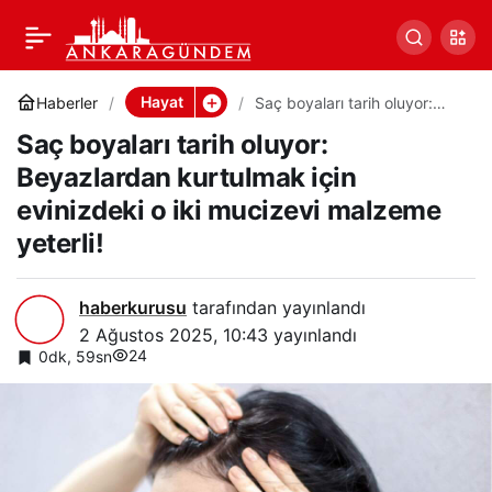
Saç boyaları tarih oluyor:
0
Paylaş
Beyazlardan kurtulmak
Hayat
Haberler
Saç boyaları tarih oluyor:
Beyazlardan kurtulmak için
Saç boyaları tarih oluyor:
evinizdeki o iki mucizevi
için evinizdeki o iki
malzeme yeterli!
Beyazlardan kurtulmak için
evinizdeki o iki mucizevi malzeme
mucizevi malzeme
yeterli!
yeterli!
haberkurusu
tarafından yayınlandı
2 Ağustos 2025, 10:43
yayınlandı
24
0dk, 59sn