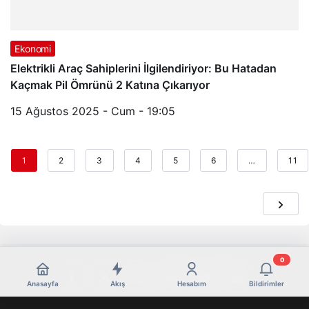
Ekonomi
Elektrikli Araç Sahiplerini İlgilendiriyor: Bu Hatadan
Kaçmak Pil Ömrünü 2 Katına Çıkarıyor
15 Ağustos 2025 - Cum - 19:05
1
2
3
4
5
6
…
11
0
Anasayfa
Akış
Hesabım
Bildirimler